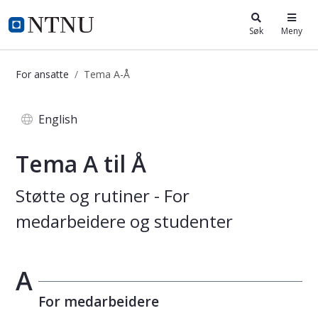
i.ntnu.no
Søk
Meny
For ansatte
Tema A-Å
Tema A til Å - Innsida
English
Tema A til Å
Støtte og rutiner - For
medarbeidere og studenter
A
For medarbeidere