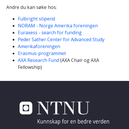
Andre du kan søke hos:
Fulbright stipend
NORAM - Norge Amerika foreningen
Euraxess - search for funding
Peder Sather Center for Advanced Study
Amerikaforeningen
Erasmus-programmet
AXA Research Fund
(AXA Chair og AXA
Fellowship)