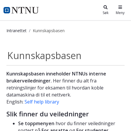
i.ntnu.no
Søk
Meny
Intranettet
Kunnskapsbasen
Kunnskapsbasen
Kunnskapsbasen
Kunnskapsbasen inneholder NTNUs interne
brukerveiledninger.
Her finner du alt fra
retningslinjer for eksamen til hvordan koble
datamaskina di til et nettverk.
English:
Self help library
Slik finner du veiledninger
Se toppmenyen
hvor du finner veiledninger
sortert på
For ansatte
og
For studenter
.