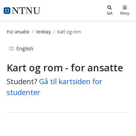
i.ntnu.no
Søk
Meny
For ansatte
Verktøy
Kart og rom
Kart og rom - for ansatte
English
Kart og rom - for ansatte
Student?
Gå til kartsiden for
studenter