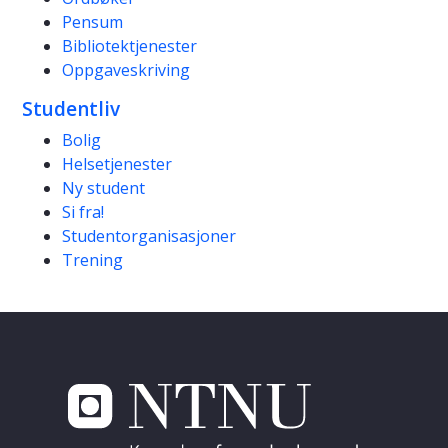
Pensum
Bibliotektjenester
Oppgaveskriving
Studentliv
Bolig
Helsetjenester
Ny student
Si fra!
Studentorganisasjoner
Trening