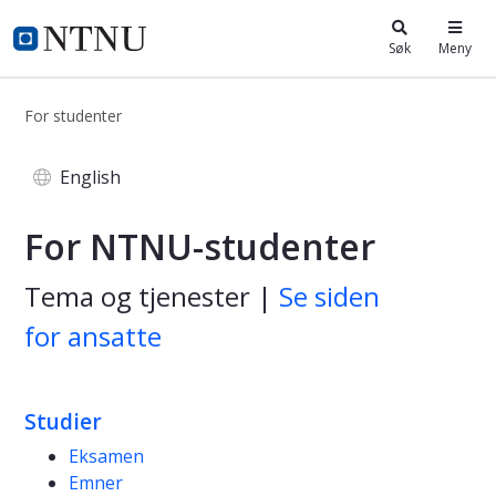
i.ntnu.no
Søk
Meny
For studenter
For studenter
English
For NTNU-studenter
Tema og tjenester |
Se siden
for ansatte
Studier
Eksamen
Emner