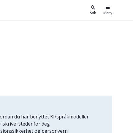
Søk
Meny
hvordan du har benyttet KI/språkmodeller
n skrive istedenfor deg
asjonssikkerhet og personvern