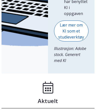
har benyttet
KI i
oppgaven
Lær mer om
KI som et
studieverktøy
Illustrasjon: Adobe
stock. Generert
med KI
Aktuelt