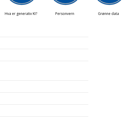
 KI?
kvask?