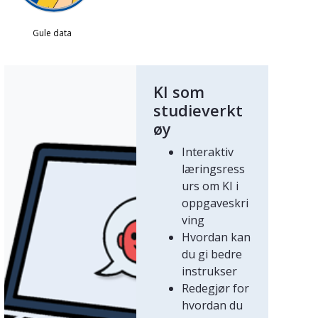
KI som
studieverkt
øy
Interaktiv
læringsress
urs om KI i
oppgaveskri
ving
Hvordan kan
du gi bedre
instrukser
Redegjør for
hvordan du