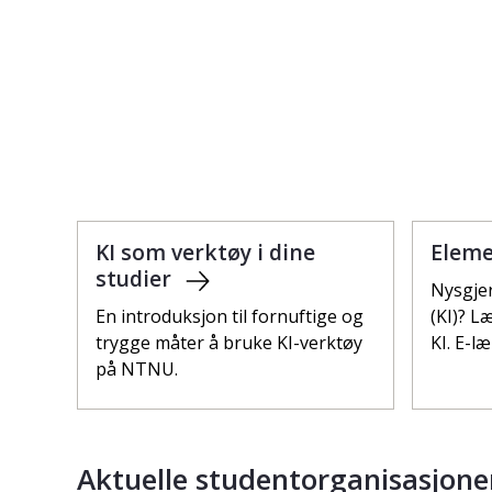
KI som verktøy i dine
Eleme
studier
Nysgjer
En introduksjon til fornuftige og
(KI)? 
trygge måter å bruke KI-verktøy
KI. E-l
på NTNU.
Aktuelle studentorganisasjone