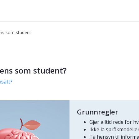
gens som student
som student
gens som student?
nsatt?
Grunnregler
Gjør alltid rede for 
Ikke la språkmodelle
Ta hensyn til inform