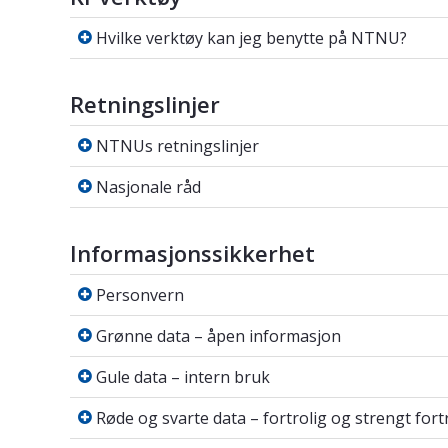
Hvilke verktøy kan jeg benytte på NTNU
Hvilke verktøy kan jeg benytte på NTNU?
Retningslinjer
NTNUs retningslinjer
NTNUs retningslinjer
Nasjonale råd
Nasjonale råd
Informasjonssikkerhet
Personvern
Personvern
Grønne data – åpen informasjon
Grønne data – åpen informasjon
Gule data – intern bruk
Gule data – intern bruk
Røde og svarte data – fortrolig og stren
Røde og svarte data – fortrolig og strengt fort