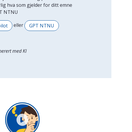
g hva som gjelder for ditt emne
GPT NTNU
eller
ilot
GPT NTNU
enerert med KI