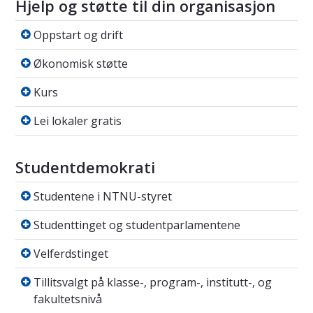
Hjelp og støtte til din organisasjon
Oppstart og drift
Oppstart og drift
Økonomisk støtte
Økonomisk støtte
Kurs
Kurs
Lei lokaler gratis
Lei lokaler gratis
Studentdemokrati
Studentene i NTNU-styret
Studentene i NTNU-styret
Studenttinget og studentparlamentene
Studenttinget og studentparlamentene
Velferdstinget
Velferdstinget
Tillitsvalgt på klasse-, program-, institutt-, 
Tillitsvalgt på klasse-, program-, institutt-, og
fakultetsnivå