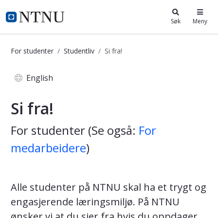
i.ntnu.no
Søk
Meny
For studenter
Studentliv
Si fra!
Si fra - student
English
Si fra!
For studenter (Se også:
For
medarbeidere
)
Alle studenter på NTNU skal ha et trygt og
engasjerende læringsmiljø. På NTNU
ønsker vi at du sier fra hvis du oppdager