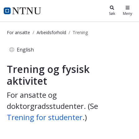
i.ntnu.no
Søk
Meny
For ansatte
Arbeidsforhold
Trening
Trening og fysisk aktivitet - for ans
English
Trening og fysisk
aktivitet
For ansatte og
doktorgradsstudenter. (Se
Trening for studenter
.)