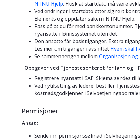
NTNU Hjelp
. Husk at startdato må være avkl
Ved endringer i startdato etter signert kontr
Elements og oppdater saken i NTNU Hjelp.
Pass på at du får med bankkontonummer. Tjen
nyansatte i lønnssystemet uten det.
Den ansatte får basistilganger. Ekstra tilgan
Les mer om tilganger i avsnittet
Hvem skal h
Se sammenhengen mellom
Organisasjon og 
Oppgaver ved Tjenestesenteret for lønn og H
Registrere nyansatt i SAP. Skjema sendes til 
Ved nytilsetting av ledere, bestiller Tjenest
kostnadsgodkjenner i Selvbetjeningsportalen,
Permisjoner
Ansatt
Sende inn permisjonssøknad i Selvbetjening