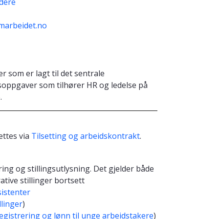
edere
amarbeidet.no
 som er lagt til det sentrale
dsoppgaver som tilhører HR og ledelse på
.
ettes via
Tilsetting og arbeidskontrakt
.
ng og stillingsutlysning. Det gjelder både
ative stillinger bortsett
istenter
llinger
)
egistrering og lønn til unge arbeidstakere
)