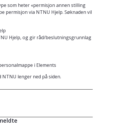
ype som heter «permisjon annen stilling
pe permisjon via NTNU Hjelp. Søknaden vil
elp
TNU Hjelp, og gir råd/beslutningsgrunnlag
 personalmappe i Elements
d NTNU lenger ned på siden.
meldte