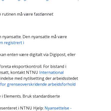
ne rutinen må være fastlønnet
en nyansatte. Den nyansatte må være
registrert i
an enten være digitalt via Digipost, eller
foreta eksportkontroll. For bistand i
 ansatt, kontakt NTNU
International
rbindelse med nytilsetting der arbeidsstedet
for grenseoverskridende arbeidsforhold
 i Elements. Bruk standardiserte
esenteret i NTNU Hjelp:
Nyansettelse -