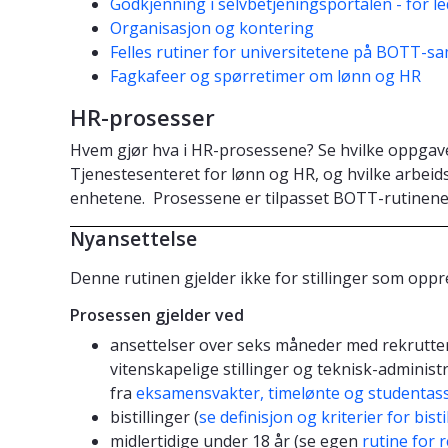
Godkjenning i selvbetjeningsportalen - for l
Organisasjon og kontering
Felles rutiner for universitetene på BOTT-s
Fagkafeer og spørretimer om lønn og HR
HR-prosesser
Hvem gjør hva i HR-prosessene? Se hvilke oppgaver
Tjenestesenteret for lønn og HR, og hvilke arbei
enhetene. Prosessene er tilpasset BOTT-rutinene
Nyansettelse
Denne rutinen gjelder ikke for stillinger som oppr
Prosessen gjelder ved
ansettelser over seks måneder med rekrutteri
vitenskapelige stillinger og teknisk-administr
fra
eksamensvakter, timelønte og studentass
bistillinger (
se definisjon og kriterier for bisti
midlertidige under 18 år (se egen
rutine for r