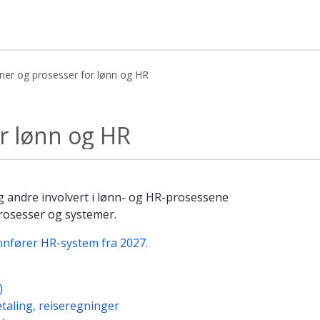
iner og prosesser for lønn og HR
R - Kunnskapsbasen
or lønn og HR
 andre involvert i lønn- og HR-prosessene
prosesser og systemer.
nnfører HR-system fra 2027
.
)
etaling, reiseregninger