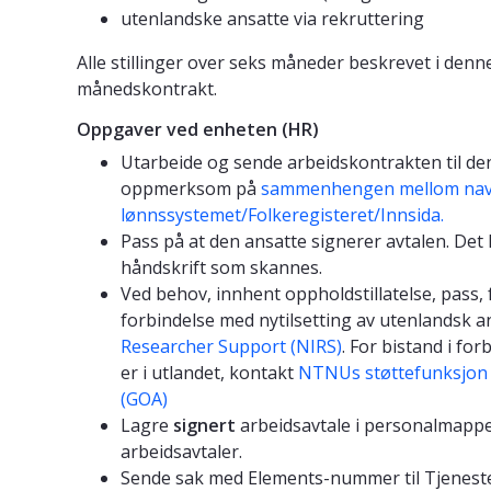
utenlandske ansatte via rekruttering
Alle stillinger over seks måneder beskrevet i den
månedskontrakt.
Oppgaver ved enheten (HR)
Utarbeide og sende arbeidskontrakten til d
oppmerksom på
sammenhengen mellom navn 
lønnssystemet/Folkeregisteret/Innsida.
Pass på at den ansatte signerer avtalen. Det k
håndskrift som skannes.
Ved behov, innhent oppholdstillatelse, pass, 
forbindelse med nytilsetting av utenlandsk
Researcher Support (NIRS)
. For bistand i fo
er i utlandet, kontakt
NTNUs støttefunksjon 
(GOA)
Lagre
signert
arbeidsavtale i personalmappe
arbeidsavtaler.
Sende sak med Elements-nummer til Tjenest