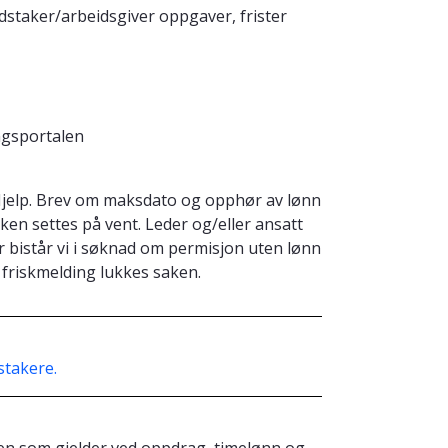
dstaker/arbeidsgiver oppgaver, frister
ngsportalen
Hjelp. Brev om maksdato og opphør av lønn
aken settes på vent. Leder og/eller ansatt
r bistår vi i søknad om permisjon uten lønn
 friskmelding lukkes saken.
stakere.
en som gjelder ved oppdrag, timelønn og