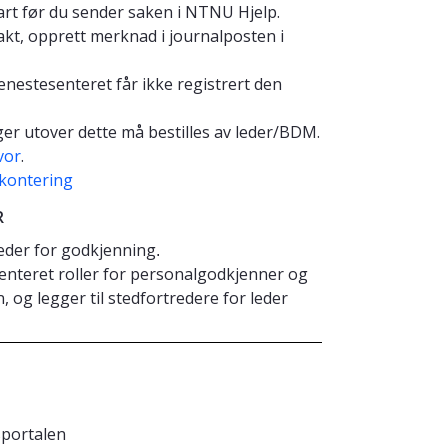
art før du sender saken i NTNU Hjelp.
akt, opprett merknad i journalposten i
estesenteret får ikke registrert den
ger utover dette må bestilles av leder/BDM.
vor
.
kontering
R
leder for godkjenning
.
esenteret roller for personalgodkjenner og
 og legger til stedfortredere for leder
sportalen