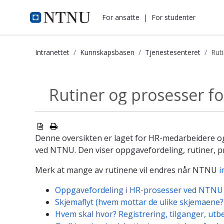
i.ntnu.no
For ansatte
|
For studenter
Intranettet
Kunnskapsbasen
Tjenestesenteret
Rut
Rutiner og prosesser for lønn og H
Rutiner og prosesser f
Tjenestesenteret
Denne oversikten er laget for HR-medarbeidere og
ved NTNU. Den viser oppgavefordeling, rutiner, 
Merk at mange av rutinene vil endres når NTNU
i
Oppgavefordeling i HR-prosesser ved NTNU
Skjemaflyt (hvem mottar de ulike skjemaene?
Hvem skal hvor? Registrering, tilganger, utb