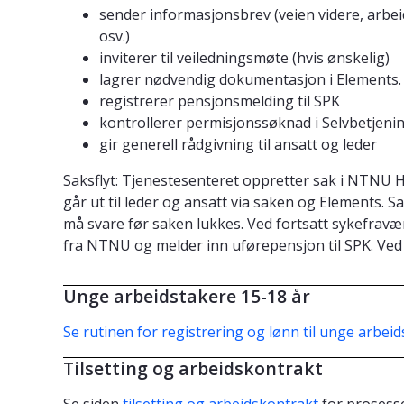
sender informasjonsbrev (veien videre, arbei
osv.)
inviterer til veiledningsmøte (hvis ønskelig)
lagrer nødvendig dokumentasjon i Elements.
registrerer pensjonsmelding til SPK
kontrollerer permisjonssøknad i Selvbetjeni
gir generell rådgivning til ansatt og leder
Saksflyt: Tjenestesenteret oppretter sak i NTNU 
går ut til leder og ansatt via saken og Elements. S
må svare før saken lukkes. Ved fortsatt sykefravæ
fra NTNU og melder inn uførepensjon til SPK. Ved
Unge arbeidstakere 15-18 år
Se rutinen for registrering og lønn til unge arbeid
Tilsetting og arbeidskontrakt
Se siden
tilsetting og arbeidskontrakt
for prosess