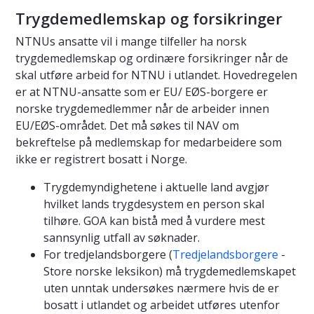
Trygdemedlemskap og forsikringer
NTNUs ansatte vil i mange tilfeller ha norsk
trygdemedlemskap og ordinære forsikringer når de
skal utføre arbeid for NTNU i utlandet. Hovedregelen
er at NTNU-ansatte som er EU/ EØS-borgere er
norske trygdemedlemmer når de arbeider innen
EU/EØS-området. Det må søkes til NAV om
bekreftelse på medlemskap for medarbeidere som
ikke er registrert bosatt i Norge.
Trygdemyndighetene i aktuelle land avgjør
hvilket lands trygdesystem en person skal
tilhøre. GOA kan bistå med å vurdere mest
sannsynlig utfall av søknader.
For tredjelandsborgere (
Tredjelandsborgere
-
Store norske leksikon) må trygdemedlemskapet
uten unntak undersøkes nærmere hvis de er
bosatt i utlandet og arbeidet utføres utenfor