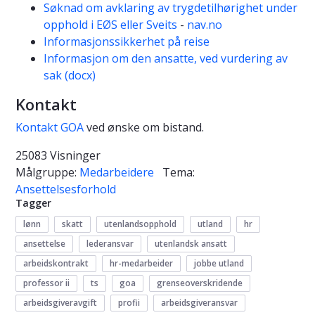
Søknad om avklaring av trygdetilhørighet under
opphold i EØS eller Sveits
-
nav.no
Informasjonssikkerhet på reise
Informasjon om den ansatte, ved vurdering av
sak (docx)
Kontakt
Kontakt GOA
ved ønske om bistand.
25083 Visninger
Målgruppe:
Medarbeidere
Tema:
Ansettelsesforhold
Tagger
lønn
skatt
utenlandsopphold
utland
hr
ansettelse
lederansvar
utenlandsk ansatt
arbeidskontrakt
hr-medarbeider
jobbe utland
professor ii
ts
goa
grenseoverskridende
arbeidsgiveravgift
profii
arbeidsgiveransvar