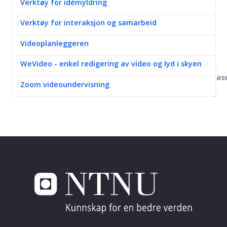
Verktøy for idémyldring
Verktøy for interaksjon og samarbeid
Videoplanleggeren
WeVideo - enkel redigering av video og lyd i skyen
Kunnskapsbas
Zoom videoundervisning