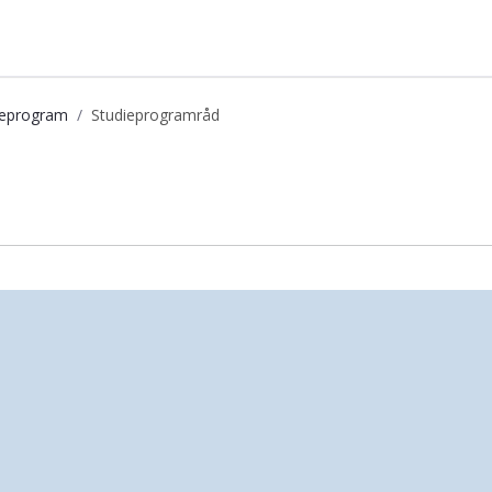
dieprogram
Studieprogramråd
n