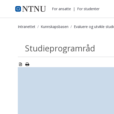
i.ntnu.no
For ansatte
|
For studenter
Intranettet
Kunnskapsbasen
Evaluere og utvikle stu
Studieprogramråd - Kunnskapsbase
Studieprogramråd
Evaluere og...