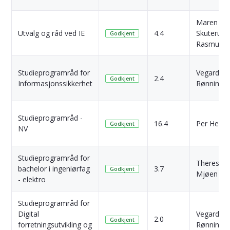
Maren
Utvalg og råd ved IE
4.4
Skuterud
Godkjent
Rasmuss
Studieprogramråd for
Vegard
2.4
Godkjent
Informasjonssikkerhet
Rønning
Studieprogramråd -
16.4
Per Henni
Godkjent
NV
Studieprogramråd for
Therese
bachelor i ingeniørfag
3.7
Godkjent
Mjøen
- elektro
Studieprogramråd for
Digital
Vegard
2.0
Godkjent
forretningsutvikling og
Rønning