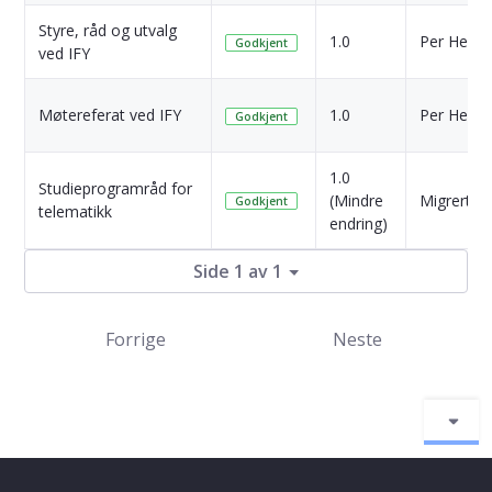
Styre, råd og utvalg
1.0
Per Henni
Godkjent
ved IFY
Møtereferat ved IFY
1.0
Per Henni
Godkjent
1.0
Studieprogramråd for
(Mindre
Migrert
Godkjent
telematikk
endring)
Side 1 av 1
Forrige
Neste