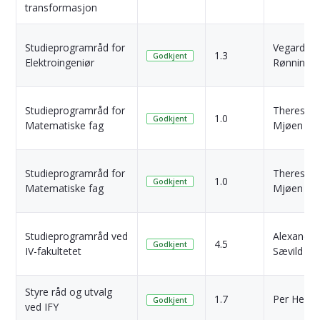
transformasjon
Studieprogramråd for
Vegard
1.3
Godkjent
Elektroingeniør
Rønning
Studieprogramråd for
Therese
1.0
Godkjent
Matematiske fag
Mjøen
Studieprogramråd for
Therese
1.0
Godkjent
Matematiske fag
Mjøen
Studieprogramråd ved
Alexander
4.5
Godkjent
IV-fakultetet
Sævild Re
Styre råd og utvalg
1.7
Per Henni
Godkjent
ved IFY