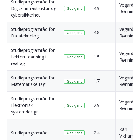
Studieprogramråd for
Vegard
Digital infrastruktur og
4.9
Godkjent
Rønning
cybersikkerhet
Studieprogramråd for
Vegard
4.8
Godkjent
Datateknologi
Rønning
Studieprogramråd for
Vegard
Lektorutdanning i
1.5
Godkjent
Rønning
realfag
Studieprogramråd for
Vegard
1.7
Godkjent
Matematiske fag
Rønning
Studieprogramråd for
Vegard
Elektronisk
2.9
Godkjent
Rønning
systemdesign
Kari
Studieprogramråd
2.4
Godkjent
Vikhamm