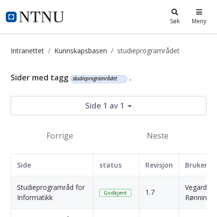
i.ntnu.no
Søk
Meny
Intranettet
Kunnskapsbasen
studieprogramrådet
Kunnskapsbasen
Sider med tagg
.
studieprogramrådet
Side 1 av 1
Forrige
Neste
Side
status
Revisjon
Bruker
Studieprogramråd for
Vegard
1.7
Godkjent
Informatikk
Rønning