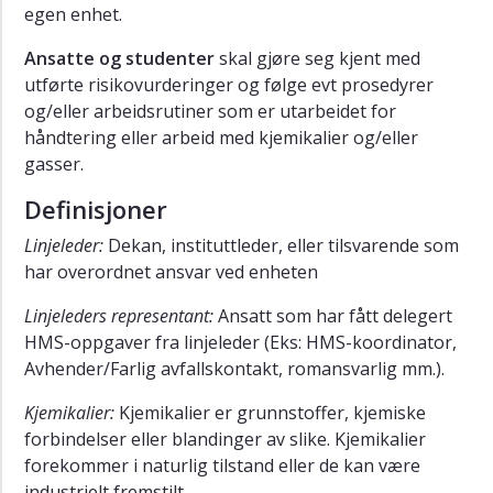
og
egen enhet.
lagring
av
Ansatte og studenter
skal gjøre seg kjent med
kjemikalier
utførte risikovurderinger og følge evt prosedyrer
og
og/eller arbeidsrutiner som er utarbeidet for
gasser
håndtering eller arbeid med kjemikalier og/eller
Prosedyre
gasser.
for
arbeid
Definisjoner
med
Linjeleder:
Dekan, instituttleder, eller tilsvarende som
kjemikalier
har overordnet ansvar ved enheten
og
gasser
Linjeleders representant:
Ansatt som har fått delegert
Prosedyre
HMS-oppgaver fra linjeleder (Eks: HMS-koordinator,
for
Avhender/Farlig avfallskontakt, romansvarlig mm.).
peroksiddannende
kjemikalier
Kjemikalier:
Kjemikalier er grunnstoffer, kjemiske
forbindelser eller blandinger av slike. Kjemikalier
Prosedyre
forekommer i naturlig tilstand eller de kan være
for
bombekjemikalier
industrielt fremstilt.