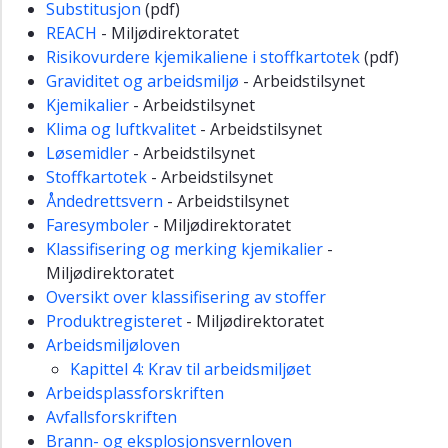
Substitusjon
(pdf)
REACH
- Miljødirektoratet
Risikovurdere kjemikaliene i stoffkartotek
(pdf)
Graviditet og arbeidsmiljø
- Arbeidstilsynet
Kjemikalier
- Arbeidstilsynet
Klima og luftkvalitet
- Arbeidstilsynet
Løsemidler
- Arbeidstilsynet
Stoffkartotek
- Arbeidstilsynet
Åndedrettsvern
- Arbeidstilsynet
Faresymboler
- Miljødirektoratet
Klassifisering og merking kjemikalier
-
Miljødirektoratet
Oversikt over klassifisering av stoffer
Produktregisteret
- Miljødirektoratet
Arbeidsmiljøloven
Kapittel 4: Krav til arbeidsmiljøet
Arbeidsplassforskriften
Avfallsforskriften
Brann- og eksplosjonsvernloven