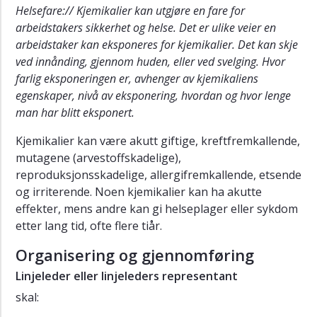
for
Helsefare:// Kjemikalier kan utgjøre en fare for
anskaffelse
arbeidstakers sikkerhet og helse. Det er ulike veier en
av
arbeidstaker kan eksponeres for kjemikalier. Det kan skje
gassdeteksjon
ved innånding, gjennom huden, eller ved svelging. Hvor
og
farlig eksponeringen er, avhenger av kjemikaliens
gassalarmsystemer
egenskaper, nivå av eksponering, hvordan og hvor lenge
Retningslinje
man har blitt eksponert.
for
håndtering
Kjemikalier kan være akutt giftige, kreftfremkallende,
og
mutagene (arvestoffskadelige),
bruk
reproduksjonsskadelige, allergifremkallende, etsende
av
og irriterende. Noen kjemikalier kan ha akutte
biologiske
effekter, mens andre kan gi helseplager eller sykdom
faktorer
etter lang tid, ofte flere tiår.
Retningslinje
for
Organisering og gjennomføring
avtrekksskap
Linjeleder eller linjeleders representant
Ergonomi
skal:
Bedriftshelsetjenesten