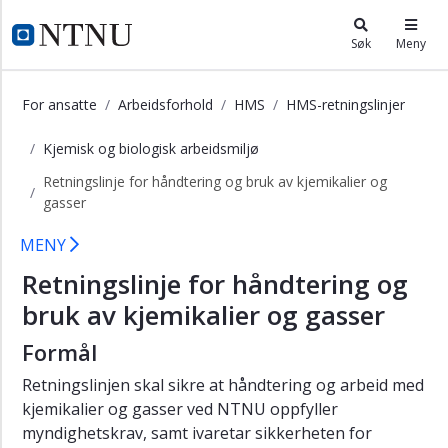
×
i.ntnu.no
Søk
Meny
Lover
og
For ansatte
Arbeidsforhold
HMS
HMS-retningslinjer
forskrifter
for
Kjemisk og biologisk arbeidsmiljø
HMS
Retningslinje for håndtering og bruk av kjemikalier og
HMS-
gasser
politikk
Retningslinje for håndtering og bruk
MENY
HMS-
retningslinjer
Retningslinje for håndtering og
Systematisk
bruk av kjemikalier og gasser
HMS-
arbeid
Formål
Psykososialt
Retningslinjen skal sikre at håndtering og arbeid med
og
kjemikalier og gasser ved NTNU oppfyller
organisatorisk
myndighetskrav, samt ivaretar sikkerheten for
arbeidsmiljø