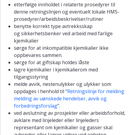
etterfølge innholdet i relaterte prosedyrer til
denne retningslinjen og eventuelt lokale HMS-
prosedyrer/arbeidsbeskrivelser/rutiner
benytte korrekt type avtrekksskap
og sikkerhetsbenker ved arbeid med farlige
kjemikalier
sørge for at inkompatible kjemikalier ikke
oppbevares sammen.
sørge for at giftskap holdes låste
lagre kjemikalier i kjemikalierom med
tilgangsstyring
melde avvik, nestenulykker og ulykker som
oppdages i henhold til "
Retningslinje for melding
melding av uønskede hendelser, avvik og
forbedringsforslag
".
ved avslutning av prosjekter eller arbeidsforhold,
avklare med linjeleder eller linjeleders
representant om kjemikalier og gasser skal
avhendes eller lagres videre ved enheten