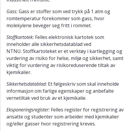
Prosedyre
Gass:
Gass er stoffer som ved trykk på 1 atm og
for
romtemperatur forekommer som gass, hvor
hydrogenfluorid
molekylene beveger seg fritt i rommet.
-
flussyre
Stoffkartotek:
Felles elektronisk kartotek som
inneholder alle sikkerhetsdatablad ved
Prosedyre
for
NTNU. Stoffkartoteket er et verktøy i kartlegging og
avhending
vurdering av risiko for helse, miljø og sikkerhet, samt
av
viktig for vurdering av risikoreduserende tiltak av
kjemikalier
kjemikalier.
og
gasser
Sikkerhetsdatablad:
Et følgeskriv som skal inneholde
informasjon om farlige egenskaper og anbefalte
Veiledning
vernetiltak ved bruk av et kjemikalie.
til
risikovurdering
Eksponeringsregister:
Felles register for registrering av
av
ansatte og studenter som arbeider med kjemikalier
avfallsrom
og/eller gasser hvor registrering kreves.
Prosedyre