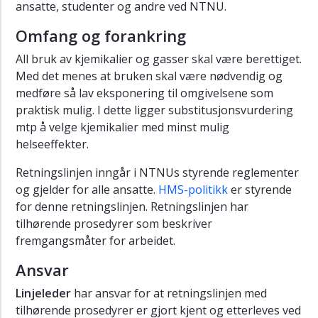
ansatte, studenter og andre ved NTNU.
Fysisk
Omfang og forankring
arbeidsmiljø
All bruk av kjemikalier og gasser skal være berettiget.
Kjemisk
Med det menes at bruken skal være nødvendig og
og
biologisk
medføre så lav eksponering til omgivelsene som
arbeidsmiljø
praktisk mulig. I dette ligger substitusjonsvurdering
mtp å velge kjemikalier med minst mulig
Retningslinje
helseeffekter.
for
håndtering
Retningslinjen inngår i NTNUs styrende reglementer
og
og gjelder for alle ansatte.
HMS-politikk
er styrende
bruk
av
for denne retningslinjen. Retningslinjen har
kjemikalier
tilhørende prosedyrer som beskriver
og
fremgangsmåter for arbeidet.
gasser
Ansvar
Prosedyre
for
Linjeleder
har ansvar for at retningslinjen med
anskaffelse
tilhørende prosedyrer er gjort kjent og etterleves ved