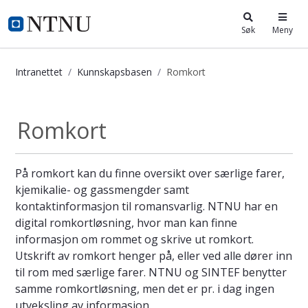
i.ntnu.no
Søk
Meny
Intranettet
Kunnskapsbasen
Romkort
Romkort - Kunnskapsbasen
Romkort
På romkort kan du finne oversikt over særlige farer,
kjemikalie- og gassmengder samt
kontaktinformasjon til romansvarlig. NTNU har en
digital romkortløsning, hvor man kan finne
informasjon om rommet og skrive ut romkort.
Utskrift av romkort henger på, eller ved alle dører inn
til rom med særlige farer. NTNU og SINTEF benytter
samme romkortløsning, men det er pr. i dag ingen
utveksling av informasjon.