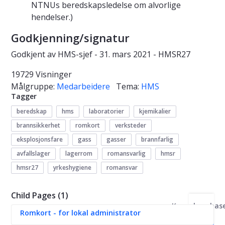
NTNUs beredskapsledelse om alvorlige
hendelser.)
Godkjenning/signatur
Godkjent av HMS-sjef - 31. mars 2021 - HMSR27
19729 Visninger
Målgruppe:
Medarbeidere
Tema:
HMS
Tagger
beredskap
hms
laboratorier
kjemikalier
brannsikkerhet
romkort
verksteder
eksplosjonsfare
gass
gasser
brannfarlig
avfallslager
lagerrom
romansvarlig
hmsr
hmsr27
yrkeshygiene
romansvar
Child Pages (1)
Kunnskapsbas
Romkort - for lokal administrator