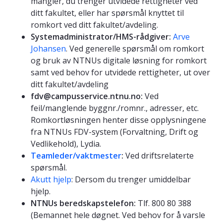
mangler, du trenger utvidede rettigheter ved
ditt fakultet, eller har spørsmål knyttet til
romkort ved ditt fakultet/avdeling.
Systemadministrator/HMS-rådgiver:
Arve
Johansen
. Ved generelle spørsmål om romkort
og bruk av NTNUs digitale løsning for romkort
samt ved behov for utvidede rettigheter, ut over
ditt fakultet/avdeling
fdv@campusservice.ntnu.no:
Ved
feil/manglende byggnr./romnr., adresser, etc.
Romkortløsningen henter disse opplysningene
fra NTNUs FDV-system (Forvaltning, Drift og
Vedlikehold), Lydia.
Teamleder/vaktmester
:
Ved driftsrelaterte
spørsmål.
Akutt hjelp
: Dersom du trenger umiddelbar
hjelp.
NTNUs beredskapstelefon:
Tlf. 800 80 388
(Bemannet hele døgnet. Ved behov for å varsle