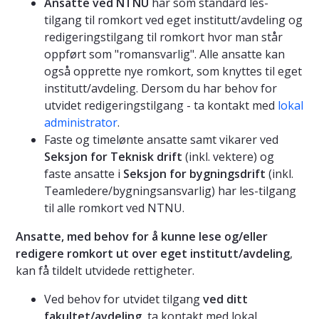
Ansatte ved NTNU
har som standard les-
tilgang til romkort ved eget institutt/avdeling og
redigeringstilgang til romkort hvor man står
oppført som "romansvarlig". Alle ansatte kan
også opprette nye romkort, som knyttes til eget
institutt/avdeling. Dersom du har behov for
utvidet redigeringstilgang - ta kontakt med
lokal
administrator
.
Faste og timelønte ansatte samt vikarer ved
Seksjon for Teknisk drift
(inkl. vektere) og
faste ansatte i
Seksjon for bygningsdrift
(inkl.
Teamledere/bygningsansvarlig) har les-tilgang
til alle romkort ved NTNU.
Ansatte, med behov for å kunne lese og/eller
redigere romkort ut over eget institutt/avdeling
,
kan få tildelt utvidede rettigheter.
Ved behov for utvidet tilgang
ved ditt
fakultet/avdeling
, ta kontakt med lokal