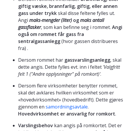
giftig væske, brannfarlig, giftig, eller annen
gass under trykk
skal disse feltene fylles ut.
Angi
maks-mengder (liter)
og
maks antall
gassflasker
, som kan befinne seg i rommet.
Angi
også om rommet får gass fra
sentralgassanlegg
(hvor gassen distribueres
fra) .
Dersom rommet har
gassvarslingsanlegg
, skal
dette angis. Dette fylles evt. inn i feltet
'Valgfritt
felt 1 ("Andre opplysninger" på romkort)'
.
Dersom flere virksomheter benytter rommet,
skal det avklares hvilken virksomhet som er
«hovedvirksomhet» (hovedbedrift). Dette gjøres
gjennom en
samordningsavtale
.
Hovedvirksomhet er ansvarlig for romkort
.
Varslingsbehov
kan angis på romkortet. Det er