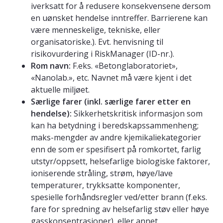
iverksatt for å redusere konsekvensene dersom
en uønsket hendelse inntreffer. Barrierene kan
være menneskelige, tekniske, eller
organisatoriske.). Evt. henvisning til
risikovurdering i RiskManager (ID-nr.).
Rom navn:
F.eks. «Betonglaboratoriet»,
«Nanolab.», etc. Navnet må være kjent i det
aktuelle miljøet.
Særlige farer (inkl. særlige farer etter en
hendelse):
Sikkerhetskritisk informasjon som
kan ha betydning i beredskapssammenheng;
maks-mengder av andre kjemikaliekategorier
enn de som er spesifisert på romkortet, farlig
utstyr/oppsett, helsefarlige biologiske faktorer,
ioniserende stråling, strøm, høye/lave
temperaturer, trykksatte komponenter,
spesielle forhåndsregler ved/etter brann (f.eks.
fare for spredning av helsefarlig støv eller høye
gasskonsentrasjoner), eller annet.