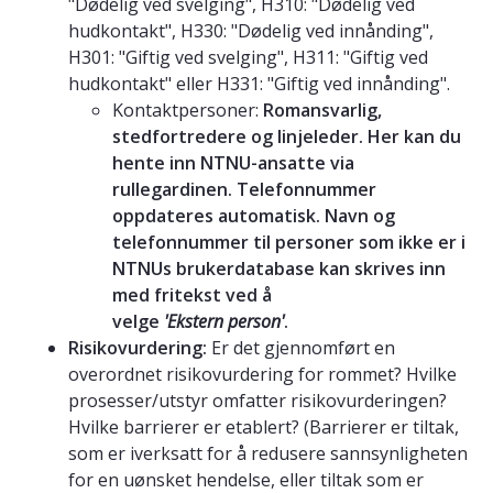
"Dødelig ved svelging", H310: "Dødelig ved
hudkontakt", H330: "Dødelig ved innånding",
H301: "Giftig ved svelging", H311: "Giftig ved
hudkontakt" eller H331: "Giftig ved innånding".
Kontaktpersoner:
Romansvarlig,
stedfortredere og linjeleder. Her kan du
hente inn NTNU-ansatte via
rullegardinen. Telefonnummer
oppdateres automatisk. Navn og
telefonnummer til personer som ikke er i
NTNUs brukerdatabase kan skrives inn
med fritekst ved å
velge
'Ekstern person'
.
Risikovurdering:
Er det gjennomført en
overordnet risikovurdering for rommet? Hvilke
prosesser/utstyr omfatter risikovurderingen?
Hvilke barrierer er etablert? (Barrierer er tiltak,
som er iverksatt for å redusere sannsynligheten
for en uønsket hendelse, eller tiltak som er