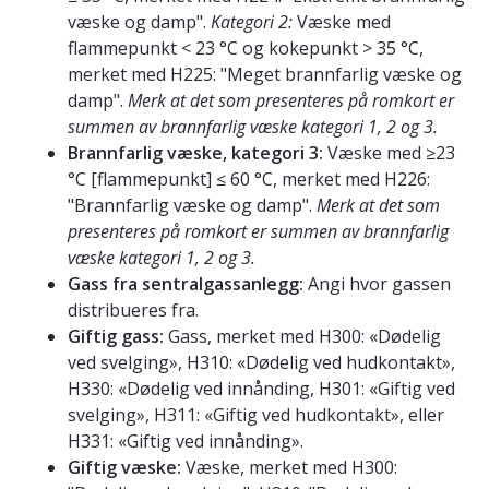
væske og damp".
Kategori 2:
Væske med
flammepunkt < 23 °C og kokepunkt > 35 °C,
merket med H225: "Meget brannfarlig væske og
damp".
Merk at det som presenteres på romkort er
summen av brannfarlig væske kategori 1, 2 og 3.
Brannfarlig væske, kategori 3:
Væske med ≥23
°C [flammepunkt] ≤ 60 °C, merket med H226:
"Brannfarlig væske og damp".
Merk at det som
presenteres på romkort er summen av brannfarlig
væske kategori 1, 2 og 3.
Gass fra sentralgassanlegg:
Angi hvor gassen
distribueres fra.
Giftig gass:
Gass, merket med H300: «Dødelig
ved svelging», H310: «Dødelig ved hudkontakt»,
H330: «Dødelig ved innånding, H301: «Giftig ved
svelging», H311: «Giftig ved hudkontakt», eller
H331: «Giftig ved innånding».
Giftig væske:
Væske, merket med H300: