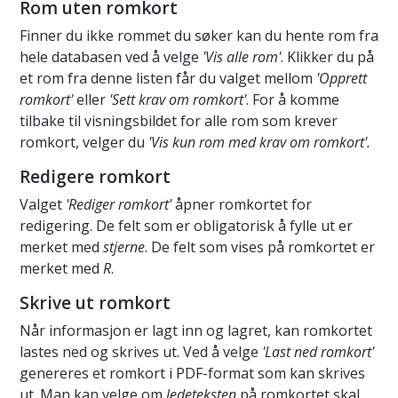
Rom uten romkort
Finner du ikke rommet du søker kan du hente rom fra
hele databasen ved å velge
'Vis alle rom'
. Klikker du på
et rom fra denne listen får du valget mellom
'Opprett
romkort'
eller
'Sett krav om romkort'
. For å komme
tilbake til visningsbildet for alle rom som krever
romkort, velger du
'Vis kun rom med krav om romkort'.
Redigere romkort
Valget
'Rediger romkort'
åpner romkortet for
redigering. De felt som er obligatorisk å fylle ut er
merket med
stjerne
. De felt som vises på romkortet er
merket med
R
.
Skrive ut romkort
Når informasjon er lagt inn og lagret, kan romkortet
lastes ned og skrives ut. Ved å velge
'Last ned romkort'
genereres et romkort i PDF-format som kan skrives
ut. Man kan velge om
ledeteksten
på romkortet skal