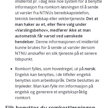
imidlertid pr. i dag ikke noe system for å benytte
informasjon fra romkort-løsningen til å sende
ut varsler fra NTNUs beredskapstelefon,
teknisk beredskap eller vektertjeneste.
Det at
man haker av et, eller flere valg under
«Varslingsbehov», medfører ikke at man
automatisk får varsel ved uønskede
hendelser
. Denne informasjonen vil imidlertid
kunne brukes for å sende ut varsler dersom
NTNU anskaffer en slik tjeneste på et senere
tidspunkt.
Romkort fylles, som hovedregel, ut på
norsk
.
Engelsk kan benyttes, i de tilfeller engelsk
benyttes som arbeidsspråk. Dette besluttes av
linjeleder. Man kan fylle inn informasjon på
engelsk og generere et engelskspråklig
romkort.
Slik benytter du romkortløsningen