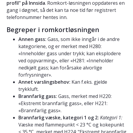
profil" på Innsida
. Romkort-løsningen oppdateres en
gang i døgnet, så det kan ta noe tid før registrert
telefonnummer hentes inn.
Begreper i romkortløsningen
Annen gass:
Gass, som ikke inngår i de andre
kategoriene, og er merket med H280:
«Inneholder gass under trykk; kan eksplodere
ved oppvarming», eller «H281: «Inneholder
nedkjølt gass; kan forårsake alvorlige
forfrysninger».
Annet varslingsbehov:
Kan f.eks. gjelde
trykkluft.
Brannfarlig gass:
Gass, merket med H220:
«Ekstremt brannfarlig gass», eller H221:
«Brannfarlig gass».
Brannfarlig væske, kategori 1 og 2:
Kategori 1:
Væske med flammepunkt < 23 °C og kokepunkt
≤ 35 °C, merket med H224: "Ekstremt brannfarlig