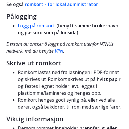
Se også
romkort - for lokal administrator
Pålogging
Logg på romkort
(benytt samme brukernavn
og passord som på Innsida)
Dersom du ønsker å logge på romkort utenfor NTNUs
nettverk, må du benytte
VPN
.
Skrive ut romkort
Romkort lastes ned fra løsningen i PDF-format
og skrives ut. Romkort skrives ut på
hvitt papir
og festes i egnet holder, evt. legges i
plastlomme/lamineres og henges opp.
Romkort henges godt synlig på, eller ved alle
dører, også bakdører, til rom med særlige farer.
Viktig informasjon
Dersom rommet inneholder
brannfarlig, eller