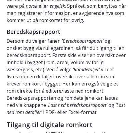
være på
norsk
eller
engelsk
. Språket, som benyttes når
man registrerer informasjon, er avgjørende hva som
kommer ut på romkortet for øvrig.
Beredskapsrapport
Dersom du velger fanen
'Beredskapsrapport'
og
ønsket bygg via rullegardinen, så får du tilgang til en
beredskapsrapport. Første side viser en oversikt over
innhold i bygget (rom, areal, volum av farlig
væske/gass, etc.). Ved å velge
'Romdetaljer'
vil det
listes opp en detaljert oversikt over alle rom som
krever romkort i bygget. Her kan en også velge et
rom direkte for å editere/laste ned romkort.
Beredskapsrapporten og romdetaljene kan lastes
ned via knappene
'Last ned beredskapsrapport'
og
'Last
ned rom detaljer'
i PDF- eller Excel-format.
Tilgang til digitale romkort