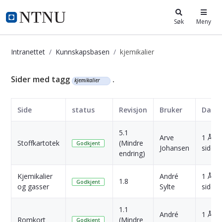
i.ntnu.no
Søk
Meny
Intranettet
Kunnskapsbasen
kjemikalier
Kunnskapsbasen
Sider med tagg
.
kjemikalier
Side
status
Revisjon
Bruker
Dato
5.1
Arve
1 År
Stoffkartotek
(Mindre
Godkjent
Johansen
siden
endring)
Kjemikalier
André
1 År
1.8
Godkjent
og gasser
Sylte
siden
1.1
André
1 År
Romkort
(Mindre
Godkjent