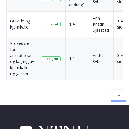
Sylte
siden
endring)
Ann
Gravide og
1 År
1.4
Kristin
Godkjent
kjemikalier
siden
Sjaastad
Prosedyre
for
anskaffelse
André
3 År
1.4
Godkjent
og lagring av
Sylte
siden
kjemikalier
og gasser