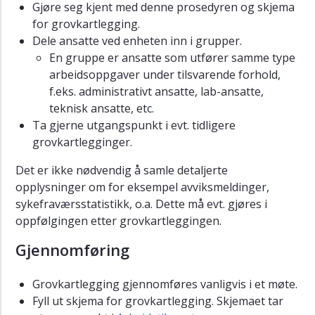
Prosedyre
Gjøre seg kjent med denne prosedyren og skjema
for
for grovkartlegging.
HMS-
Dele ansatte ved enheten inn i grupper.
runde
En gruppe er ansatte som utfører samme type
Retningslinje
arbeidsoppgaver under tilsvarende forhold,
for
f.eks. administrativt ansatte, lab-ansatte,
å
teknisk ansatte, etc.
melde
Ta gjerne utgangspunkt i evt. tidligere
avvik,
grovkartlegginger.
uønskede
hendelser
Det er ikke nødvendig å samle detaljerte
og
opplysninger om for eksempel avviksmeldinger,
forbedringsforslag
sykefraværsstatistikk, o.a. Dette må evt. gjøres i
Retningslinje
oppfølgingen etter grovkartleggingen.
for
bruk
Gjennomføring
av
bedriftshelsetjenesten
Grovkartlegging gjennomføres vanligvis i et møte.
Fyll ut skjema for grovkartlegging. Skjemaet tar
Retningslinje