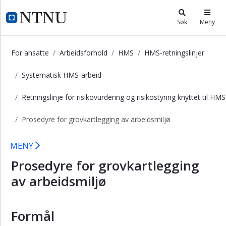
×
i.ntnu.no
Søk
Meny
Lover
og
For ansatte
Arbeidsforhold
HMS
HMS-retningslinjer
forskrifter
for
Systematisk HMS-arbeid
HMS
Retningslinje for risikovurdering og risikostyring knyttet til HMS
HMS-
politikk
Prosedyre for grovkartlegging av arbeidsmiljø
HMS-
retningslinjer
Prosedyre for grovkartlegging av ar
MENY
Systematisk
Prosedyre for grovkartlegging
HMS-
arbeid
av arbeidsmiljø
Retningslinje
for
systematisk
Formål
HMS-