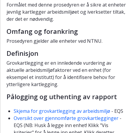
arbeid
Formålet med denne prosedyren er å sikre at enheter
jevnlig kartlegger arbeidsmiljøet og iverksetter tiltak,
Retningslinje
der det er nødvendig.
for
årlig
Omfang og forankring
gjennomgang
av
Prosedyren gjelder alle enheter ved NTNU.
det
Definisjon
systematiske
HMS-
Grovkartlegging er en innledende vurdering av
arbeidet
aktuelle arbeidsmiljøfaktorer ved en enhet (for
Retningslinje
eksempel et institutt) for å identifisere behov for
for
ytterligere kartlegging.
tilrettelegging
og
Pålogging og uthenting av rapport
samarbeid
mellom
Skjema for grovkartlegging av arbeidsmiljø
- EQS
linjeleder
Oversikt over gjennomførte grovkartlegginger
-
og
verneombud
EQS (NB: Husk å legge inn enhet! Klikk "Vis
kriterier" for å legge inn enhet. Klikk deretter