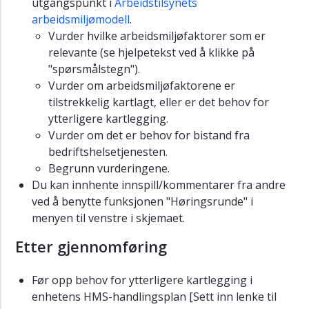
for
utgangspunkt i
Arbeidstilsynets
brannvern
arbeidsmiljømodell
.
Vurder hvilke arbeidsmiljøfaktorer som er
Retningslinje
relevante (se hjelpetekst ved å klikke på
for
"spørsmålstegn").
HMS
ved
Vurder om arbeidsmiljøfaktorene er
feltarbeid
tilstrekkelig kartlagt, eller er det behov for
ytterligere kartlegging.
Psykososialt
Vurder om det er behov for bistand fra
og
bedriftshelsetjenesten.
organisatorisk
arbeidsmiljø
Begrunn vurderingene.
Du kan innhente innspill/kommentarer fra andre
Fysisk
ved å benytte funksjonen "Høringsrunde" i
arbeidsmiljø
menyen til venstre i skjemaet.
Kjemisk
Etter gjennomføring
og
biologisk
arbeidsmiljø
Før opp behov for ytterligere kartlegging i
enhetens HMS-handlingsplan [Sett inn lenke til
Ergonomi