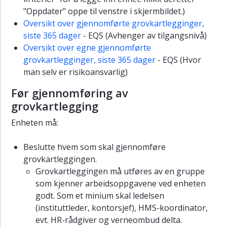
Retningslinje
"Oppdater" oppe til venstre i skjermbildet.)
for
Oversikt over gjennomførte grovkartlegginger,
risikovurdering
siste 365 dager
- EQS (Avhenger av tilgangsnivå)
og
risikostyring
Oversikt over egne gjennomførte
knyttet
grovkartlegginger, siste 365 dager
- EQS (Hvor
til
man selv er risikoansvarlig)
HMS
Før gjennomføring av
Prosedyre
grovkartlegging
for
grovkartlegging
Enheten må:
av
arbeidsmiljø
Beslutte hvem som skal gjennomføre
Prosedyre
grovkartleggingen.
for
Grovkartleggingen må utføres av en gruppe
gjennomføring
som kjenner arbeidsoppgavene ved enheten
av
godt. Som et minium skal ledelsen
HMS-
(instituttleder, kontorsjef), HMS-koordinator,
risikovurdering
evt. HR-rådgiver og verneombud delta.