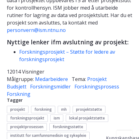
data i prosjektet oppbevares i 5 år etter prosjektslutt
for kontrollhensyn. ISM jobber med å utarbeide
rutiner for lagring av data ved prosjektslutt. Har du et
prosjekt som avsluttes, ta kontakt med
personvern@ism.ntnu.no
Nyttige lenker ifm avslutning av prosjekt:
Forskningsprosjekt – Støtte for ledere av
forskningsprosjekt
12014 Visninger
Målgruppe:
Medarbeidere
Tema:
Prosjekt
Budsjett
Forskningsmidler
Forskningsprosess
Forskning
Tagger
prosjekt
forskning
mh
prosjektstøtte
forskningsprosjekt
ism
lokal prosjektstøtte
prosjektprosessen
forskningsstøtte
institutt for samfunnsmedisin og sykepleie
Kunnskapsbas