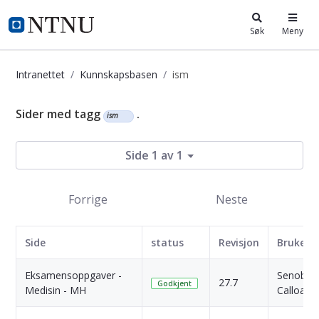
i.ntnu.no
Søk
Meny
Intranettet
Kunnskapsbasen
ism
Kunnskapsbasen
Sider med tagg
.
ism
Side 1 av 1
Forrige
Neste
Side
status
Revisjon
Bruker
Eksamensoppgaver -
Senobia
27.7
Godkjent
Medisin - MH
Calloapa