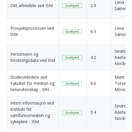
Lena
Ditt arbeidsliv ved ISM
2.9
Godkjent
Sæterne
Prosjektprosessen ved
Lena
6.3
Godkjent
ISM
Sæterne
Sindre
Personvern og
4.2
Aasheim
Godkjent
forskningsdata ved ISM
Norås
Studieveiledere ved
Marit
Fakultet for medisin og
6.6
Torseth
Godkjent
helsevitenskap - MH
Moseng
Intern informasjon ved
Sindre
Institutt for
5.4
Aasheim
Godkjent
samfunnsmedisin og
Norås
sykepleie - ISM