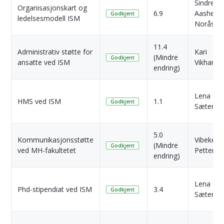
Sindre
Organisasjonskart og
6.9
Aasheim
Godkjent
ledelsesmodell ISM
Norås
11.4
Administrativ støtte for
Kari
(Mindre
Godkjent
ansatte ved ISM
Vikham
endring)
Lena
HMS ved ISM
1.1
Godkjent
Sæterne
5.0
Kommunikasjonsstøtte
Vibeke A
(Mindre
Godkjent
ved MH-fakultetet
Petterse
endring)
Lena
Phd-stipendiat ved ISM
3.4
Godkjent
Sæterne