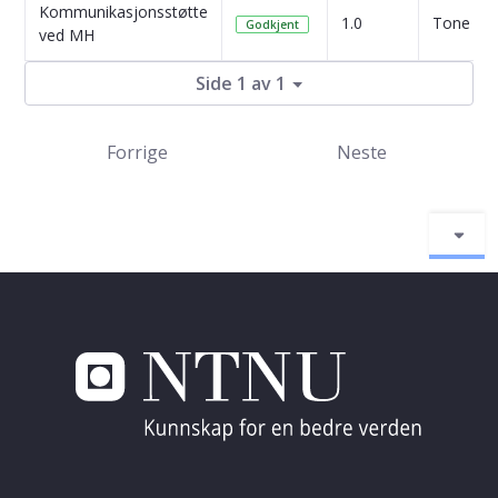
Kommunikasjonsstøtte
1.0
Tone Kve
Godkjent
ved MH
Side 1 av 1
Forrige
Neste