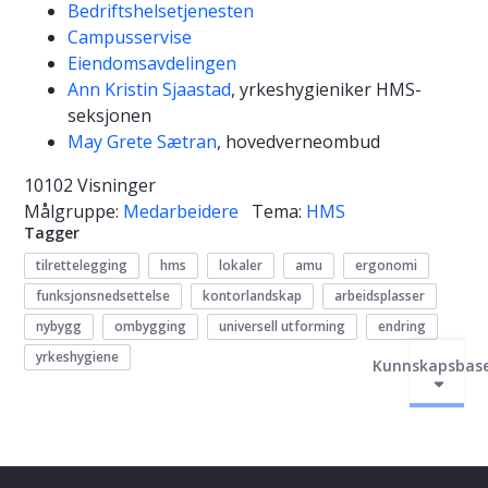
Bedriftshelsetjenesten
Campusservise
Eiendomsavdelingen
Ann Kristin Sjaastad
, yrkeshygieniker HMS-
seksjonen
May Grete Sætran
, hovedverneombud
10102 Visninger
Målgruppe:
Medarbeidere
Tema:
HMS
Tagger
tilrettelegging
hms
lokaler
amu
ergonomi
funksjonsnedsettelse
kontorlandskap
arbeidsplasser
nybygg
ombygging
universell utforming
endring
yrkeshygiene
Kunnskapsbas