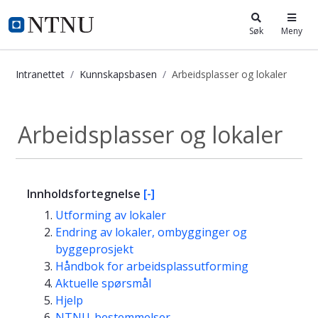
i.ntnu.no
Søk
Meny
Intranettet
Kunnskapsbasen
Arbeidsplasser og lokaler
Arbeidsplasser og lokaler - Kunnsk
Arbeidsplasser og lokaler
Innholdsfortegnelse
[-]
Utforming av lokaler
Endring av lokaler, ombygginger og
byggeprosjekt
Håndbok for arbeidsplassutforming
Aktuelle spørsmål
Hjelp
NTNU-bestemmelser