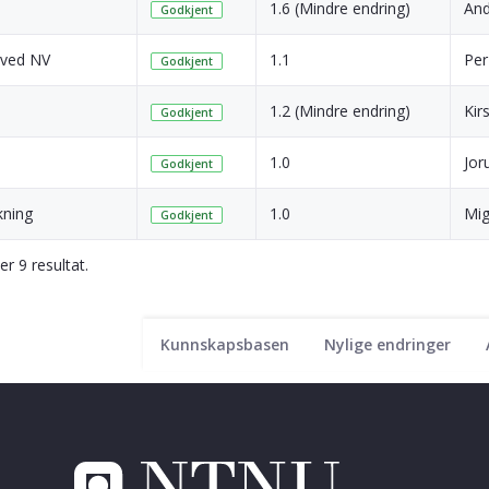
1.6 (Mindre endring)
And
Godkjent
n ved NV
1.1
Per
Godkjent
1.2 (Mindre endring)
Kir
Godkjent
1.0
Jor
Godkjent
kning
1.0
Mig
Godkjent
er 9 resultat.
Kunnskapsbasen
Nylige endringer