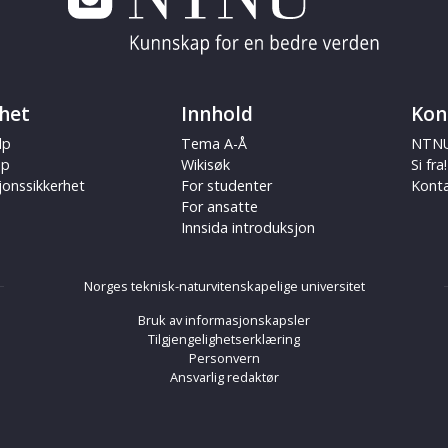
het
Innhold
Kon
lp
Tema A-Å
NTNU
ap
Wikisøk
Si fra!
jonssikkerhet
For studenter
Kont
For ansatte
Innsida introduksjon
Norges teknisk-naturvitenskapelige universitet
Bruk av informasjonskapsler
Tilgjengelighetserklæring
Personvern
Ansvarlig redaktør