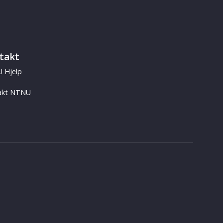
takt
 Hjelp
akt NTNU