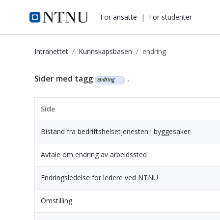
i.ntnu.no
For ansatte
|
For studenter
Intranettet
Kunnskapsbasen
endring
Kunnskapsbasen
Sider med tagg
.
endring
Side
Bistand fra bedriftshelsetjenesten i byggesaker
Avtale om endring av arbeidssted
Endringsledelse for ledere ved NTNU
Omstilling