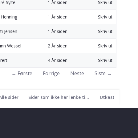
ré Sylte
1 År siden
Skriv ut
 Henning
1 År siden
Skriv ut
sti Jensen
1 År siden
Skriv ut
unn Wessel
2 År siden
Skriv ut
rert
4 År siden
Skriv ut
← Første
Forrige
Neste
Siste →
Alle sider
Sider som ikke har lenke til seg
Utkast