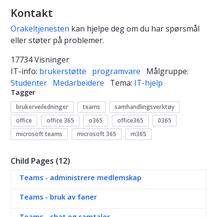
Kontakt
Orakeltjenesten
kan hjelpe deg om du har spørsmål
eller støter på problemer.
17734 Visninger
IT-info:
brukerstøtte
programvare
Målgruppe:
Studenter
Medarbeidere
Tema:
IT-hjelp
Tagger
brukerveiledninger
teams
samhandlingsverktøy
office
office 365
o365
office365
0365
microsoft teams
microsoft 365
m365
Child Pages (12)
Teams - administrere medlemskap
Teams - bruk av faner
Teams - chat og samtaler