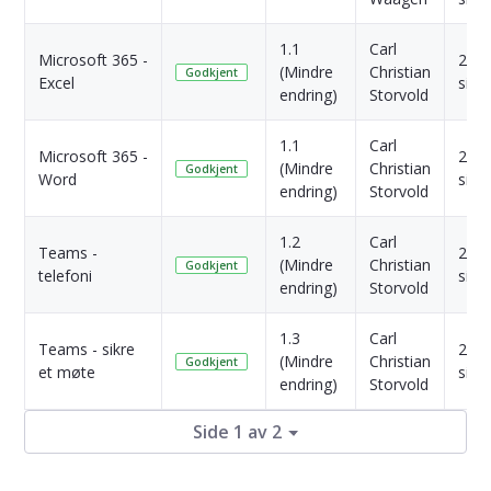
1.1
Carl
Microsoft 365 -
2 År
(Mindre
Christian
Godkjent
Excel
side
endring)
Storvold
1.1
Carl
Microsoft 365 -
2 År
(Mindre
Christian
Godkjent
Word
side
endring)
Storvold
1.2
Carl
Teams -
2 År
(Mindre
Christian
Godkjent
telefoni
side
endring)
Storvold
1.3
Carl
Teams - sikre
2 År
(Mindre
Christian
Godkjent
et møte
side
endring)
Storvold
Side 1 av 2