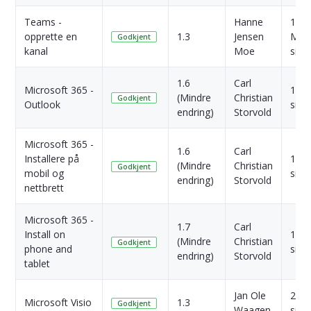
Teams -
Hanne
11
opprette en
1.3
Jensen
Mån
Godkjent
kanal
Moe
side
1.6
Carl
Microsoft 365 -
1 År
(Mindre
Christian
Godkjent
Outlook
side
endring)
Storvold
Microsoft 365 -
1.6
Carl
Installere på
1 År
(Mindre
Christian
Godkjent
mobil og
side
endring)
Storvold
nettbrett
Microsoft 365 -
1.7
Carl
Install on
1 År
(Mindre
Christian
Godkjent
phone and
side
endring)
Storvold
tablet
Jan Ole
2 År
Microsoft Visio
1.3
Godkjent
Waagen
side