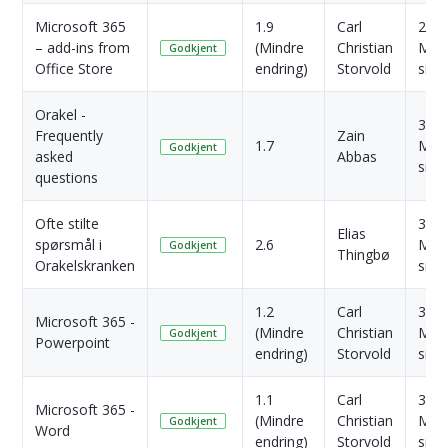
Microsoft 365
1.9
Carl
2
– add-ins from
(Mindre
Christian
Mån
Godkjent
Office Store
endring)
Storvold
side
Orakel -
3
Frequently
Zain
1.7
Mån
Godkjent
asked
Abbas
side
questions
Ofte stilte
3
Elias
spørsmål i
2.6
Mån
Godkjent
Thingbø
Orakelskranken
side
1.2
Carl
3
Microsoft 365 -
(Mindre
Christian
Mån
Godkjent
Powerpoint
endring)
Storvold
side
1.1
Carl
3
Microsoft 365 -
(Mindre
Christian
Mån
Godkjent
Word
endring)
Storvold
side