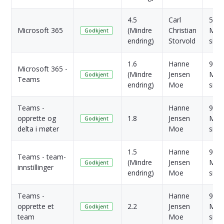
4.5
Carl
5
Microsoft 365
(Mindre
Christian
Mån
Godkjent
endring)
Storvold
side
1.6
Hanne
9
Microsoft 365 -
(Mindre
Jensen
Mån
Godkjent
Teams
endring)
Moe
side
Teams -
Hanne
9
opprette og
1.8
Jensen
Mån
Godkjent
delta i møter
Moe
side
1.5
Hanne
9
Teams - team-
(Mindre
Jensen
Mån
Godkjent
innstillinger
endring)
Moe
side
Teams -
Hanne
9
opprette et
2.2
Jensen
Mån
Godkjent
team
Moe
side