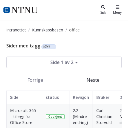
i.ntnu.no
Søk
Meny
Intranettet
Kunnskapsbasen
office
Kunnskapsbasen
Sider med tagg
.
office
Side 1 av 2
Forrige
Neste
Side
status
Revisjon
Bruker
Dat
Microsoft 365
2.2
Carl
2
– tillegg fra
(Mindre
Christian
Mån
Godkjent
Office Store
endring)
Storvold
side