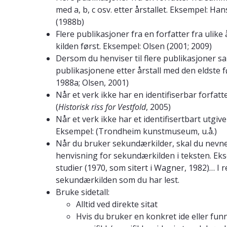
med a, b, c osv. etter årstallet. Eksempel: H
(1988b)
Flere publikasjoner fra en forfatter fra ulike
kilden først. Eksempel: Olsen (2001; 2009)
Dersom du henviser til flere publikasjoner sa
publikasjonene etter årstall med den eldste 
1988a; Olsen, 2001)
Når et verk ikke har en identifiserbar forfatte
(
Historisk riss for Vestfold
, 2005)
Når et verk ikke har et identifisertbart utgivel
Eksempel: (Trondheim kunstmuseum, u.å.)
Når du bruker sekundærkilder, skal du nevn
henvisning for sekundærkilden i teksten. Ek
studier (1970, som sitert i Wagner, 1982)… I 
sekundærkilden som du har lest.
Bruke sidetall:
Alltid ved direkte sitat
Hvis du bruker en konkret ide eller funn, 