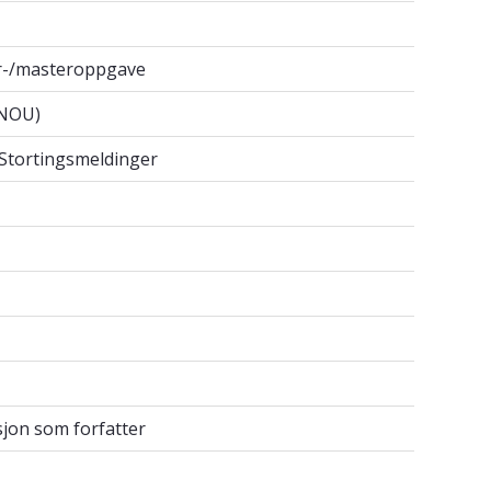
lor-/masteroppgave
r-/masteroppgave
n (NOU)
(NOU)
t / Stortingsmeldinger
/ Stortingsmeldinger
asjon som forfatter
jon som forfatter
er