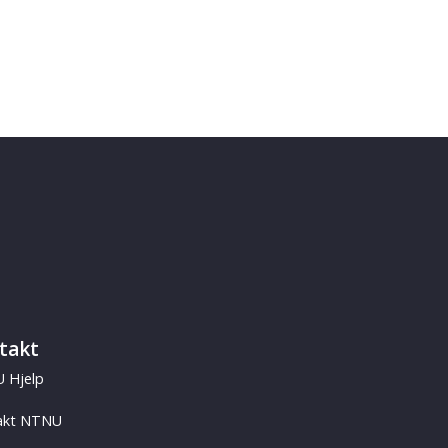
takt
 Hjelp
akt NTNU