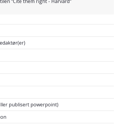
ilen "Cite them right - Harvard"
d redaktør(er)
edaktør(er)
)
 eller publisert powerpoint)
ller publisert powerpoint)
sjon
jon