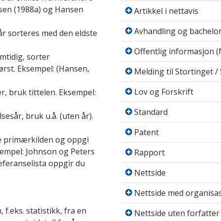
Artikkel i nettavis
ansen (1988a) og Hansen
Artikkel i nettavis
Avhandling og bache
Avhandling og bachelo
 år sorteres med den eldste
Offentlig informasjo
Offentlig informasjon 
mtidig, sorter
Melding til Stortinge
først. Eksempel: (Hansen,
Melding til Stortinget 
Lov og Forskrift
Lov og Forskrift
r, bruk tittelen. Eksempel:
Standard
Standard
sesår, bruk u.å. (uten år).
Patent
Patent
e primærkilden og oppgi
Rapport
sempel: Johnson og Peters
Rapport
referanselista oppgir du
Nettside
Nettside
Nettside med organis
Nettside med organisas
Nettside uten forfatt
f.eks. statistikk, fra en
Nettside uten forfatter