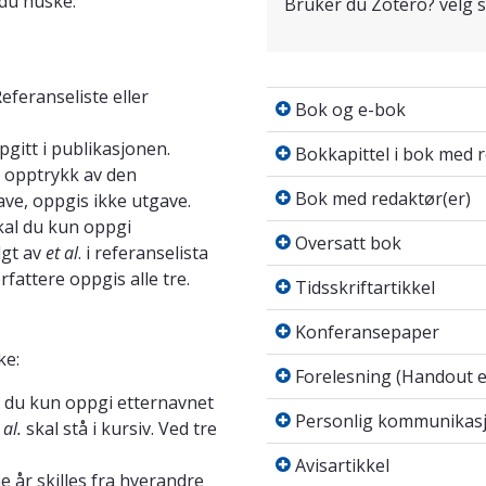
 du huske:
Bruker du Zotero? velg st
Bok og e-bok
Referanseliste eller
Bok og e-bok
Bokkapittel i bok me
pgitt i publikasjonen.
Bokkapittel i bok med r
n opptrykk av den
Bok med redaktør(er
Bok med redaktør(er)
ve, oppgis ikke utgave.
skal du kun oppgi
Oversatt bok
Oversatt bok
lgt av
et al
. i referanselista
Tidsskriftartikkel
orfattere oppgis alle tre.
Tidsskriftartikkel
Konferansepaper
Konferansepaper
ke:
Forelesning (Handout
Forelesning (Handout e
al du kun oppgi etternavnet
Personlig kommunika
Personlig kommunikas
 al.
skal stå i kursiv. Ved tre
Avisartikkel
Avisartikkel
e år skilles fra hverandre