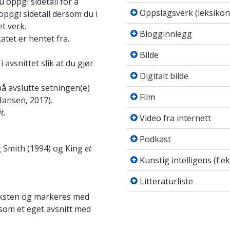
u oppgi sidetall for å
Oppslagsverk (leksiko
Oppslagsverk (leksikon
oppgi sidetall dersom du i
t verk.
Blogginnlegg
Blogginnlegg
atet er hentet fra.
Bilde
Bilde
i avsnittet slik at du gjør
Digitalt bilde
Digitalt bilde
å avslutte setningen(e)
Film
Film
Hansen, 2017).
Video fra internett
t.
Video fra internett
Podkast
Podkast
 Smith (1994) og King
et
Kunstig intelligens (
Kunstig intelligens (f.
Litteraturliste
Litteraturliste
 teksten og markeres med
s som et eget avsnitt med