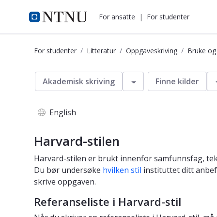
i.ntnu.no
For ansatte
|
For studenter
For studenter
Litteratur
Oppgaveskriving
Bruke og r
Oppgaveskriving - Harvard - referan
Veksle
Akademisk skriving
Finne kilder
English
Harvard-stilen
Harvard-stilen er brukt innenfor samfunnsfag, te
Du bør undersøke
hvilken stil
instituttet ditt anbe
skrive oppgaven.
Referanseliste i Harvard-stil