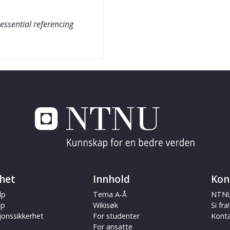
 essential referencing
het
Innhold
Kon
lp
Tema A-Å
NTNU
ap
Wikisøk
Si fra!
jonssikkerhet
For studenter
Kont
For ansatte