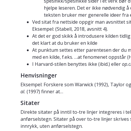
spesifikk/spesifikke sider i et verk bør d
hjelpe leseren. Det er ikke nødvendig å 
teksten bruker mer generelle ideer fra e
Ved sitat fra nettside oppgir man avsnittet sit
Eksempel: (Stabell, 2018, avsnitt 4).
At det er god skikk å introdusere kilden tidlig 
det klart at du bruker en kilde
At punktum settes etter parentesen der du m
med en kilde, f.eks. …at fenomenet oppstår (
I Harvard-stilen benyttes ikke (ibid.) eller
op.ci
Henvisninger
Eksempel: Forskere som Warwick (1992), Taylor og
al.
(1997) finner at…
Sitater
Direkte sitater på inntil to-tre linjer integreres i
anførselstegn. Sitater på over to-tre linjer skrive
innrykk, uten anførselstegn.