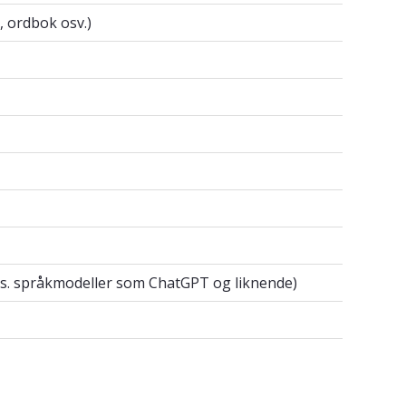
n, ordbok osv.)
, ordbok osv.)
f.eks. språkmodeller som ChatGPT og liknende)
eks. språkmodeller som ChatGPT og liknende)