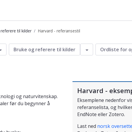
eferere til kilder
Harvard - referansestil
sestil
Veksle
Veksle
Bruke og referere til kilder
Ordliste for 
Harvard - eksem
knologi og naturvitenskap.
Eksemplene nedenfor vise
faler før du begynner å
referanselista, og hvilk
EndNote eller Zotero.
Last ned
norsk oversette