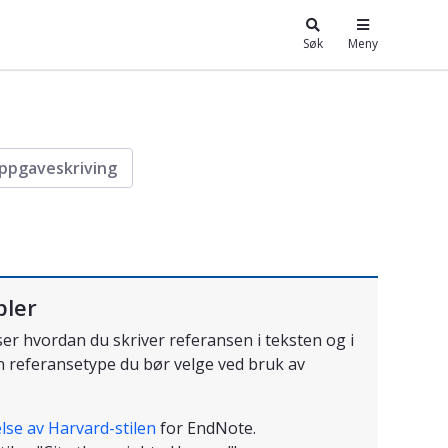
Søk
Meny
oppgaveskriving
pler
r hvordan du skriver referansen i teksten og i
en referansetype du bør velge ved bruk av
lse av Harvard-stilen
for EndNote.