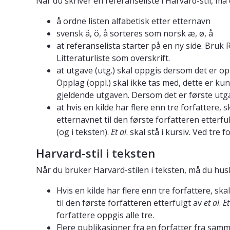
Når du skriver en referanseliste i Harvard-stil, må
å ordne listen alfabetisk etter etternavn
svensk ä, ö, å sorteres som norsk æ, ø, å
at referanselista starter på en ny side. Bruk 
Litteraturliste som overskrift.
at utgave (utg.) skal oppgis dersom det er op
Opplag (oppl.) skal ikke tas med, dette er ku
gjeldende utgaven. Dersom det er første utga
at hvis en kilde har flere enn tre forfattere, 
etternavnet til den første forfatteren etterfu
(og i teksten).
Et al
. skal stå i kursiv. Ved tre f
Harvard-stil i teksten
Når du bruker Harvard-stilen i teksten, må du hus
Hvis en kilde har flere enn tre forfattere, sk
til den første forfatteren etterfulgt av
et al
.
Et
forfattere oppgis alle tre.
Flere publikasjoner fra en forfatter fra samm