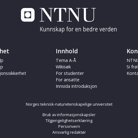
het
Innhold
Kon
lp
Tema A-Å
NTNU
ap
Wikisøk
Si fra!
jonssikkerhet
For studenter
Kont
For ansatte
Innsida introduksjon
Norges teknisk-naturvitenskapelige universitet
Bruk av informasjonskapsler
Tilgjengelighetserklæring
Personvern
Ansvarlig redaktør