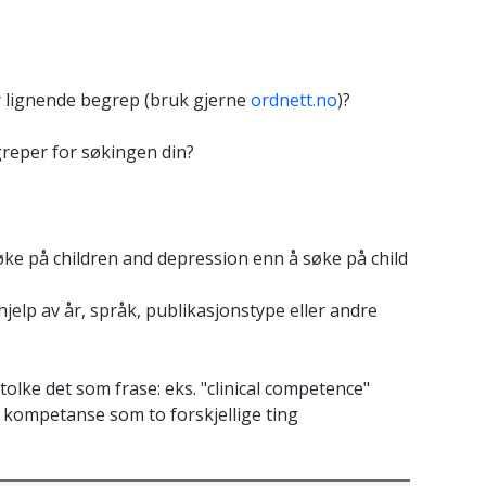
r lignende begrep (bruk gjerne
ordnett.no
)?
greper for søkingen din?
øke på children and depression enn å søke på child
jelp av år, språk, publikasjonstype eller andre
lke det som frase: eks. "clinical competence"
 kompetanse som to forskjellige ting