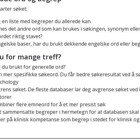
arter søket:
 en liste med begreper du allerede kan
nes det andre ord som kan brukes i søkingen, synonym elle
ordet riktig stavet?
ngelske baser, har du brukt dekkende engelske ord eller be
u for mange treff?
 du brukt for generelle ord?
n mer spesifikke søkeord. Du får bedre søkeresultat ved å s
chology
rens søket. De fleste databaser lar deg avgrense søket ved h
torer
biner flere emneord for å et mer presist søk
t sammensatte begreper i hermetegn for at databasen skal to
er på klinisk kompetanse som begrep i stedet for klinisk og