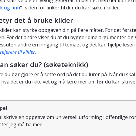
 så klart veldig en veldig generell inndeling, men det kan gi
k og finn
"- siden for linker til der du kan søke i kilder.
tyr det å bruke kilder
kilder kan styrke oppgaven din på flere måter. For det først
en. For det andre viser du at du bygger dine argumenter og 
essuten andre en inngang til temaet og det kan hjelpe leserne
eferere til kilder
.
an søker du? (søketeknikk)
e du bør gjøre er å sette ord på det du lurer på. Når du skal 
 hva det er du ikke vet og må lære mer om før du kan skrive
pel
al skrive en oppgave om universell utforming i offentlige rom.
ter jeg må ha med: