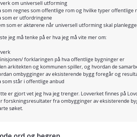
verk om universell utforming
 som regnes som offentlige rom og hvilke typer offentlige r
 som er utfordringene
m som er aktørene når universell utforming skal planlegge
ste jeg må tenke på er hva jeg må vite mer om:
verk
inisjonen/ forklaringen på hva offentlige bygninger er
len arkitekten og kommunen spiller, og hvordan de samarb
rdan ombygginger av eksisterende bygg foregår og resultat
 som står i offentlige anbud
tte er gjort vet jeg hva jeg trenger. Lovverket finnes på Lov
r forskningsresultater fra ombygginger av eksisterende by
tarte søket.
gode ord og begrep