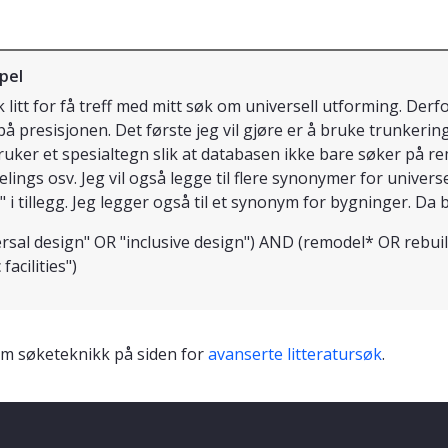
pel
kk litt for få treff med mitt søk om universell utforming. Derf
på presisjonen. Det første jeg vil gjøre er å bruke trunkering
uker et spesialtegn slik at databasen ikke bare søker på r
lings osv. Jeg vil også legge til flere synonymer for univers
 i tillegg. Jeg legger også til et synonym for bygninger. Da bli
ersal design" OR "inclusive design") AND (remodel* OR rebui
 facilities")
m søketeknikk på siden for
avanserte litteratursøk
.