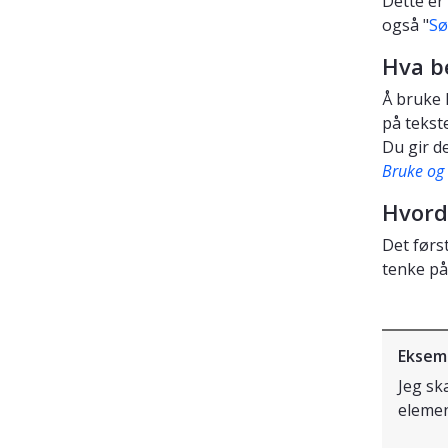
Dette er
også "
Sø
Hva be
Å bruke 
på tekst
Du gir d
Bruke og r
Hvord
Det først
tenke på
Eksem
Jeg sk
elemen