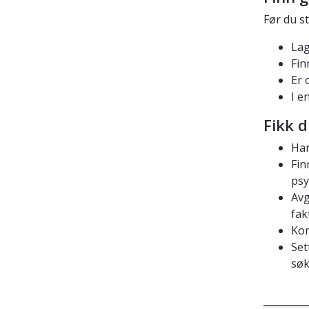
Før du st
Lag
Fin
Er 
I e
Fikk d
Har
Fin
psy
Avg
fak
Kom
Set
søk