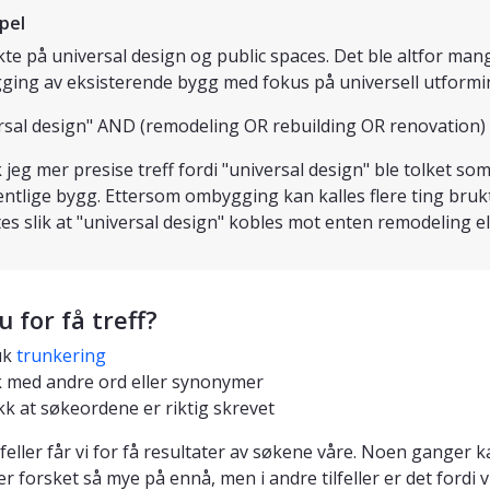
pel
kte på universal design og public spaces. Det ble altfor mange
ing av eksisterende bygg med fokus på universell utforming
rsal design" AND (remodeling OR rebuilding OR renovation) 
k jeg mer presise treff fordi "universal design" ble tolket 
entlige bygg. Ettersom ombygging kan kalles flere ting brukte
es slik at "universal design" kobles mot enten remodeling ell
u for få treff?
uk
trunkering
 med andre ord eller synonymer
kk at søkeordene er riktig skrevet
lfeller får vi for få resultater av søkene våre. Noen ganger ka
er forsket så mye på ennå, men i andre tilfeller er det fordi vi