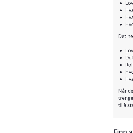
Lov
Hva
Hva
Hve
Det ne
Lov
Def
Rol
Hvo
Hva
Når de
trenge
til å s
Finn 