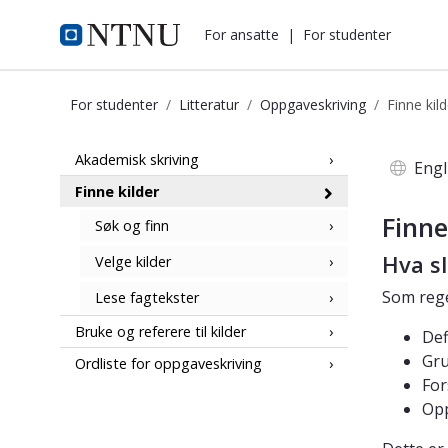
i.ntnu.no
For ansatte
|
For studenter
For studenter
Litteratur
Oppgaveskriving
Finne kild
Oppgaveskriving - Finne kilder
Akademisk skriving
Engl
Finne kilder
Finne
Søk og finn
Hva sl
Velge kilder
Som rege
Lese fagtekster
Bruke og referere til kilder
Def
Gru
Ordliste for oppgaveskriving
For
Opp