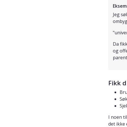
Eksem
Jeg sø
ombygg
"unive
Da fik
og off
parent
Fikk d
Br
Søk
Sje
I noen ti
det ikke 