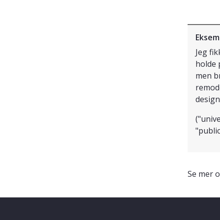
Eksem
Jeg fi
holde 
men br
remode
design"
("univ
"public
Se mer o