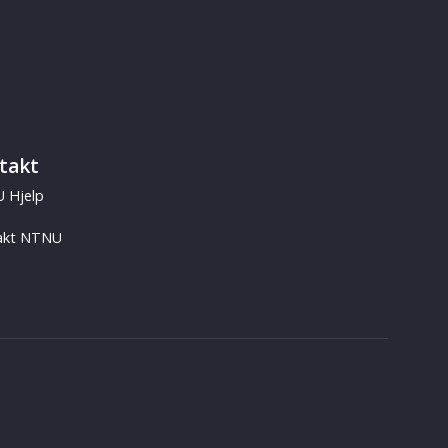
takt
 Hjelp
akt NTNU