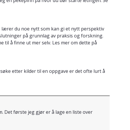
 deg en pekepinn på hvor du bør starte letingen. Se
e lærer du noe nytt som kan gi et nytt perspektiv
slutninger på grunnlag av praksis og forskning.
 til å finne ut mer selv. Les mer om dette på
søke etter kilder til en oppgave er det ofte lurt å
.
 Det første jeg gjør er å lage en liste over