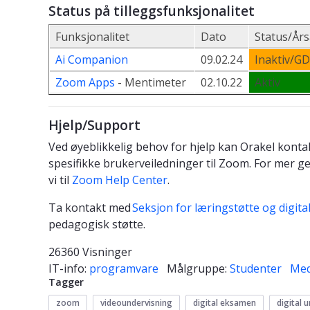
Status på tilleggsfunksjonalitet
Funksjonalitet
Dato
Status/År
Ai Companion
09.02.24
Inaktiv/G
Zoom Apps
- Mentimeter
02.10.22
Aktiv
Hjelp/Support
Ved øyeblikkelig behov for hjelp kan Orakel kont
spesifikke brukerveiledninger til Zoom. For mer ge
vi til
Zoom Help Center
.
Ta kontakt med
Seksjon for læringstøtte og digita
pedagogisk støtte.
26360 Visninger
IT-info:
programvare
Målgruppe:
Studenter
Med
Tagger
zoom
videoundervisning
digital eksamen
digital 