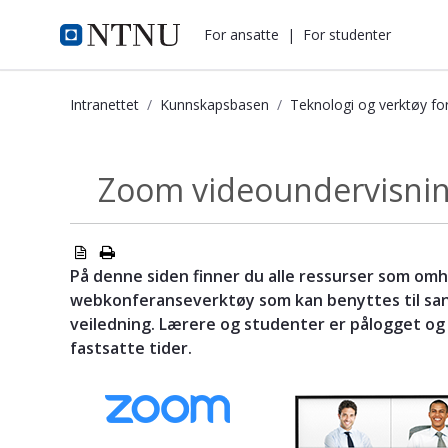
i.ntnu.no
For ansatte
|
For studenter
Intranettet
Kunnskapsbasen
Teknologi og verktøy fo
Zoom videoundervisning - Kunnska
Zoom videoundervisni
Teknologi og...
På denne siden finner du alle ressurser som om
webkonferanseverktøy som kan benyttes til san
veiledning. Lærere og studenter er pålogget og d
fastsatte tider.