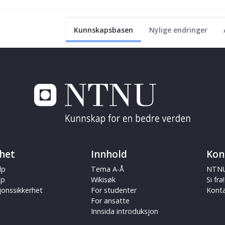
Kunnskapsbasen
Nylige endringer
het
Innhold
Kon
lp
Tema A-Å
NTNU
ap
Wikisøk
Si fra!
jonssikkerhet
For studenter
Kont
For ansatte
Innsida introduksjon