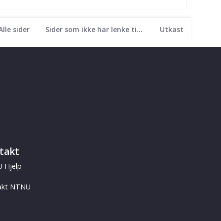
Alle sider
Sider som ikke har lenke til seg
Utkast
takt
 Hjelp
akt NTNU