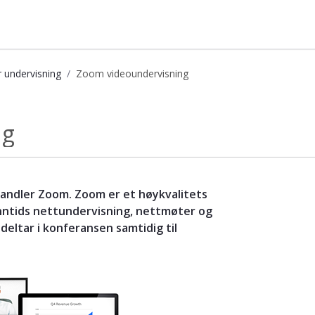
r undervisning
Zoom videoundervisning
psbasen
ng
handler Zoom. Zoom er et høykvalitets
ntids nettundervisning, nettmøter og
eltar i konferansen samtidig til