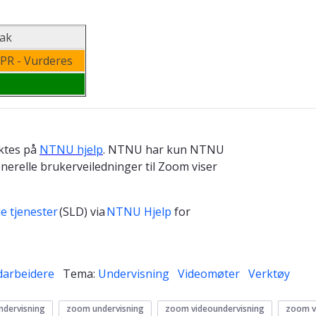
sak
DPR - Vurderes
aktes på
NTNU hjelp
. NTNU har kun NTNU
nerelle brukerveiledninger til Zoom viser
le tjenester
(SLD) via
NTNU Hjelp
for
arbeidere
Tema:
Undervisning
Videomøter
Verktøy
undervisning
zoom undervisning
zoom videoundervisning
zoom v