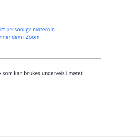
 ditt personlige møterom
finner dem i Zoom
øy som kan brukes underveis i møtet
?