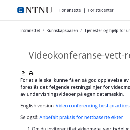
i.ntnu.no
For ansatte
|
For studenter
Intranettet
Kunnskapsbasen
Tjenester og hjelp for u
Videokonferanse-vett-reglene - Ku
Videokonferanse-vett-r
Tjenester og...
For at alle skal kunne få en så god opplevelse a
foreslås det følgende retningslinjer for videomø
av undervisningsvideoer på egen datamaskin.
English version:
Video conferencing best-practices
Se også:
Anbefalt praksis for nettbaserte økter
Om du inviterer til et videomøte, vær
tydelig