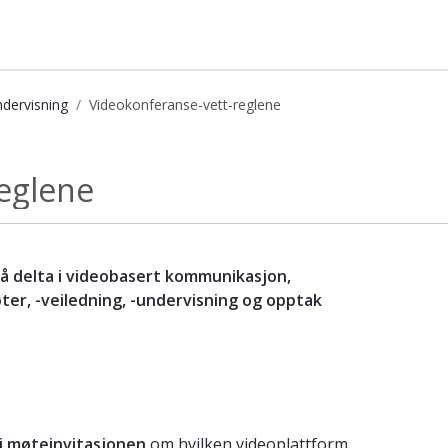
ndervisning
Videokonferanse-vett-reglene
nnskapsbasen
eglene
v å delta i videobasert kommunikasjon,
ter, -veiledning, -undervisning og opptak
 i møteinvitasjonen
om hvilken videoplattform