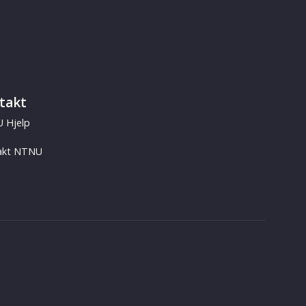
takt
 Hjelp
akt NTNU