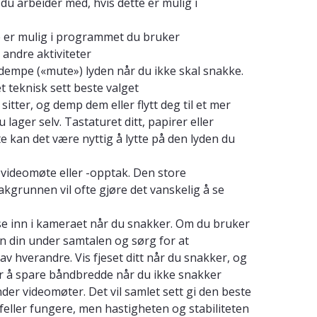
u arbeider med, hvis dette er mulig i
tte er mulig i programmet du bruker
 andre aktiviteter
dempe («mute») lyden når du ikke skal snakke.
t teknisk sett beste valget
tter, og demp dem eller flytt deg til et mer
ager selv. Tastaturet ditt, papirer eller
e kan det være nyttig å lytte på den lyden du
videomøte eller -opptak. Den store
kgrunnen vil ofte gjøre det vanskelig å se
se inn i kameraet når du snakker. Om du bruker
 din under samtalen og sørg for at
 hverandre. Vis fjeset ditt når du snakker, og
for å spare båndbredde når du ikke snakker
er videomøter. Det vil samlet sett gi den beste
tilfeller fungere, men hastigheten og stabiliteten