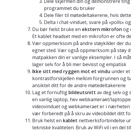
Dele skjermen din og demonstrere ting d
programmet du bruker
Dele filer til møtedeltakerene, hvis de
Delta i chat-vinduet, svare på «polls» og
Du bør helst bruke en
ekstern mikrofon
og 
Et kablet headset med en mikrofon er ofte de
Vær oppmerksom på andre støykilder der du si
egnet sted. Vær også oppmerksom på støy du l
matpakken din er vanlige eksempler. I så måt
lager selv for å bli mer bevisst og empatisk
Ikke sitt med ryggen mot et vindu
under et 
kontrastforskjellen mellom forgrunnen og ba
ansiktet ditt for de andre møtedeltakerene
Lag et fornuftig
bildeutsnitt
av deg selv og 
en vanlig laptop, hev webkameraet/laptoppen
videovinduet og webkameraet er i nærheten av
vær forberedt på å skru av videobildet ditt 
Bruk helst en
kablet
nettverksforbindelse und
tekniske kvaliteten. Bruk av WiFi vil i en del 