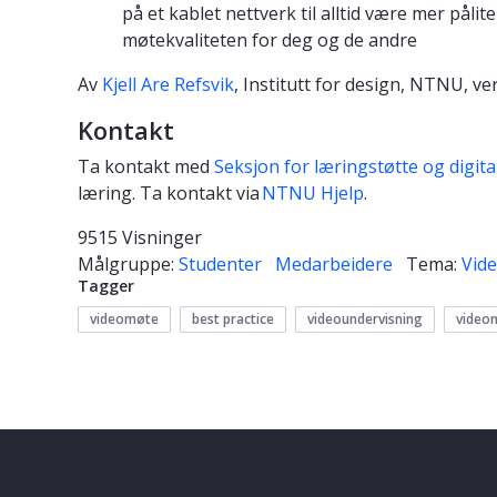
på et kablet nettverk til alltid være mer pålit
møtekvaliteten for deg og de andre
Av
Kjell Are Refsvik
, Institutt for design, NTNU, ve
Kontakt
Ta kontakt med
Seksjon for læringstøtte og digita
læring. Ta kontakt via
NTNU Hjelp
.
9515 Visninger
Målgruppe:
Studenter
Medarbeidere
Tema:
Vid
Tagger
videomøte
best practice
videoundervisning
video