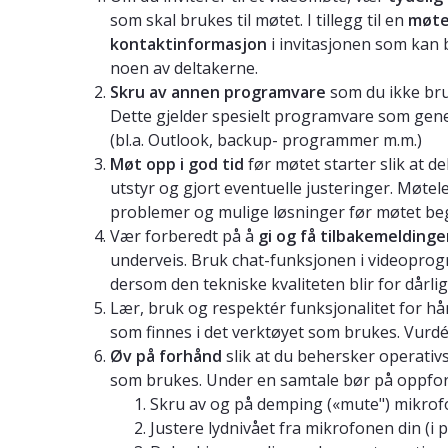
som skal brukes til møtet. I tillegg til en
møte
kontaktinformasjon
i invitasjonen som kan 
noen av deltakerne.
Skru av annen programvare
som du ikke bru
Dette gjelder spesielt programvare som gener
(bl.a. Outlook, backup- programmer m.m.)
Møt opp i god tid
før møtet starter slik at d
utstyr og gjort eventuelle justeringer. Møte
problemer og mulige løsninger før møtet b
Vær forberedt på å
gi og få tilbakemeldinge
underveis. Bruk chat-funksjonen i videoprog
dersom den tekniske kvaliteten blir for dårlig 
Lær, bruk og respektér funksjonalitet for 
som finnes i det verktøyet som brukes. Vurdé
Øv på forhånd
slik at du behersker operati
som brukes. Under en samtale bør på oppfor
Skru av og på demping («mute") mikro
Justere lydnivået fra mikrofonen din (i