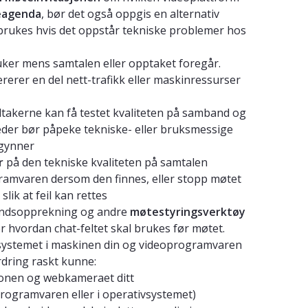
agenda
, bør det også oppgis en alternativ
brukes hvis det oppstår tekniske problemer hos
ker mens samtalen eller opptaket foregår.
erer en del nett-trafikk eller maskinressurser
eltakerne kan få testet kvaliteten på samband og
leder bør påpeke tekniske- eller bruksmessige
egynner
r
på den tekniske kvaliteten på samtalen
ramvaren dersom den finnes, eller stopp møtet
slik at feil kan rettes
håndsopprekning og andre
møtestyringsverktøy
r hvordan chat-feltet skal brukes før møtet.
vsystemet i maskinen din og videoprogramvaren
dring raskt kunne:
fonen og webkameraet ditt
 programvaren eller i operativsystemet)