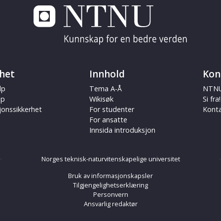
het
Innhold
Kon
lp
Tema A-Å
NTNU
ap
Wikisøk
Si fra!
jonssikkerhet
For studenter
Kont
For ansatte
Innsida introduksjon
Norges teknisk-naturvitenskapelige universitet
Bruk av informasjonskapsler
Tilgjengelighetserklæring
Personvern
Ansvarlig redaktør