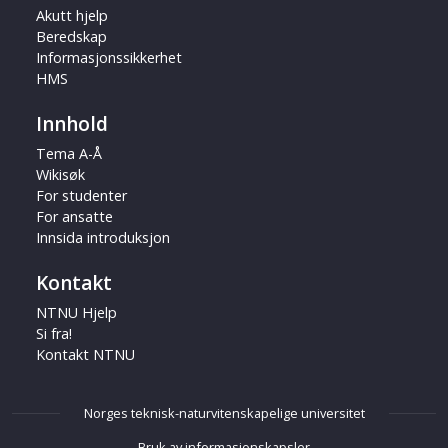
Akutt hjelp
Beredskap
Informasjonssikkerhet
HMS
Innhold
Tema A-Å
Wikisøk
For studenter
For ansatte
Innsida introduksjon
Kontakt
NTNU Hjelp
Si fra!
Kontakt NTNU
Norges teknisk-naturvitenskapelige universitet
Bruk av informasjonskapsler