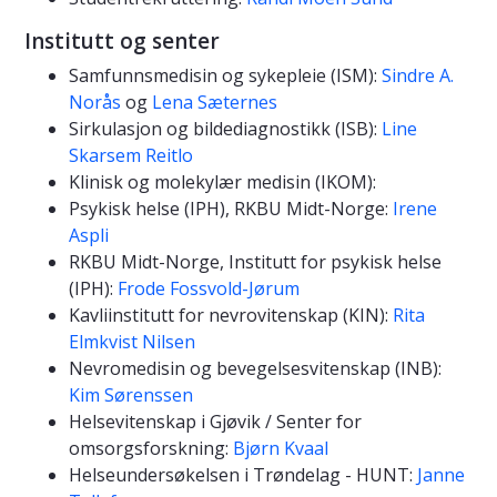
Institutt og senter
Samfunnsmedisin og sykepleie (ISM):
Sindre A.
Norås
og
Lena Sæternes
Sirkulasjon og bildediagnostikk (ISB):
Line
Skarsem Reitlo
Klinisk og molekylær medisin (IKOM):
Psykisk helse (IPH), RKBU Midt-Norge:
Irene
Aspli
RKBU Midt-Norge, Institutt for psykisk helse
(IPH):
Frode Fossvold-Jørum
Kavliinstitutt for nevrovitenskap (KIN):
Rita
Elmkvist Nilsen
Nevromedisin og bevegelsesvitenskap (INB):
Kim Sørenssen
Helsevitenskap i Gjøvik / Senter for
omsorgsforskning:
Bjørn Kvaal
Helseundersøkelsen i Trøndelag - HUNT:
Janne