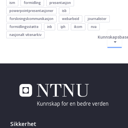
ism
formidling
presentasjon
powerpointpresentasjoner
isb
forskningskommunikasjon
webarbeid
journalister
formidlingsstøtte
inb
iph
ikom
nva
nasjonalt vitenarkiv
Kunnskapsbas
Sikkerhet