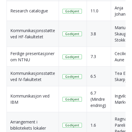
Anja
Research catalogue
11.0
Godkjent
Johanse
Marius
Kommunikasjonsstøtte
3.8
Skaug
Godkjent
ved HF-fakultetet
Stokke
Ferdige presentasjoner
Cecilie
7.3
Godkjent
om NTNU
Aune
Kommunikasjonsstøtte
Tea Eline
6.5
Godkjent
ved IV-fakultetet
Skarpjor
6.7
Kommunikasjon ved
Ingvild
(Mindre
Godkjent
IBM
Mørkved
endring)
Ragnar
Arrangement i
1.6
Pareli
Godkjent
bibliotekets lokaler
Pederse