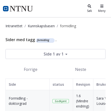
i.ntnu.no
Søk
Meny
Intranettet
Kunnskapsbasen
formidling
Kunnskapsbasen
Sider med tagg
.
formidling
Side 1 av 1
Forrige
Neste
Side
status
Revisjon
Bruker
1.6
Formidling -
Sara Ylva
(Mindre
Godkjent
doktorgrad
Louise E
endring)