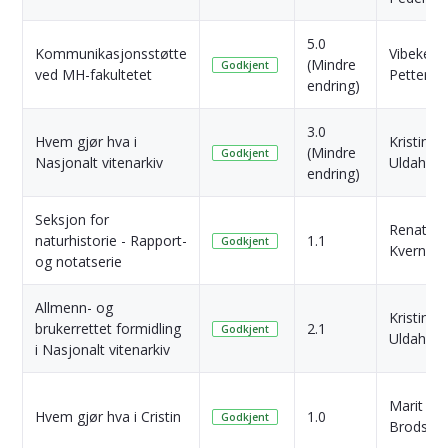
5.0
Kommunikasjonsstøtte
Vibeke A
(Mindre
Godkjent
ved MH-fakultetet
Petterse
endring)
3.0
Hvem gjør hva i
Kristina
(Mindre
Godkjent
Nasjonalt vitenarkiv
Uldahl
endring)
Seksjon for
Renate
naturhistorie - Rapport-
1.1
Godkjent
Kvernber
og notatserie
Allmenn- og
Kristina
brukerrettet formidling
2.1
Godkjent
Uldahl
i Nasjonalt vitenarkiv
Marit
Hvem gjør hva i Cristin
1.0
Godkjent
Brodsha