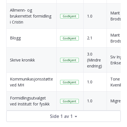
Allmenn- og
Marit
brukerrettet formidling
1.0
Godkjent
Brodsha
i Cristin
Marit
Blogg
2.1
Godkjent
Brodsha
3.0
Siv Ingrid
Skrive kronikk
(Mindre
Godkjent
Eriksen
endring)
Kommunikasjonsstøtte
Tone
1.0
Godkjent
ved MH
Kvenild
Formidlingsutvalget
1.0
Migrert
Godkjent
ved Institutt for fysikk
Side 1 av 1