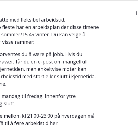
te med fleksibel arbeidstid.
e fleste har en arbeidsplan der disse timene
.00 sommer/15.45 vinter. Du kan velge å
r visse rammer:
 forventes du å være på jobb. Hvis du
 fravær, får du en e-post om mangelfull
 kjernetiden, men enkeltvise møter kan
beidstid med start eller slutt i kjernetida,
ne.
00 mandag til fredag. Innenfor ytre
 slutt.
e mellom kl 21:00-23:00 på hverdagen må
å til å føre arbeidstid her.