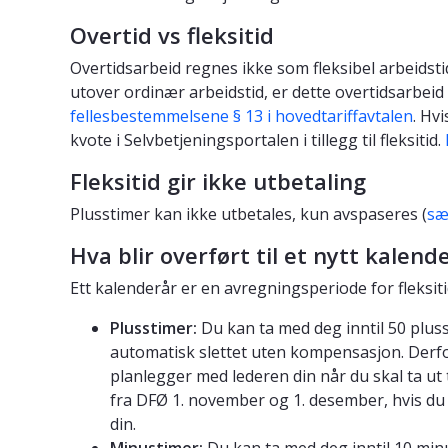
Overtid vs fleksitid
Overtidsarbeid regnes ikke som fleksibel arbeidsti
utover ordinær arbeidstid, er dette overtidsarbeid
fellesbestemmelsene § 13 i hovedtariffavtalen
. Hv
kvote i Selvbetjeningsportalen i tillegg til fleksitid.
Fleksitid gir ikke utbetaling
Plusstimer kan ikke utbetales, kun avspaseres (
sæ
Hva blir overført til et nytt kalend
Ett kalenderår er en avregningsperiode for fleksiti
Plusstimer:
Du kan ta med deg inntil 50 plussti
automatisk slettet uten kompensasjon. Derfor 
planlegger med lederen din når du skal ta ut
fra DFØ 1. november og 1. desember, hvis du 
din.
Minustimer:
Du kan ta med deg inntil 10 minu