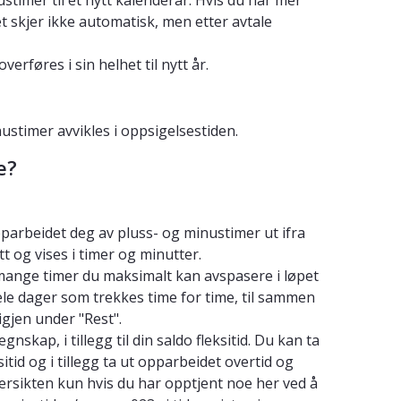
et skjer ikke automatisk, men etter avtale
verføres i sin helhet til nytt år.
ustimer avvikles i oppsigelsestiden.
e?
pparbeidet deg av pluss- og minustimer ut ifra
t og vises i timer og minutter.
mange timer du maksimalt kan avspasere i løpet
ele dager som trekkes time for time, til sammen
igjen under "Rest".
gnskap, i tillegg til din saldo fleksitid. Du kan ta
tid og i tillegg ta ut opparbeidet overtid og
oversikten kun hvis du har opptjent noe her ved å