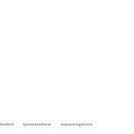
rbeidstid
tjenestesenteret
avspaseringskvote