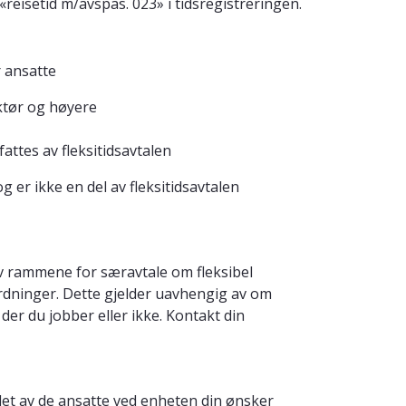
«reisetid m/avspas. 023» i tidsregistreringen.
r ansatte
ektør og høyere
attes av fleksitidsavtalen
g er ikke en del av fleksitidsavtalen
v rammene for særavtale om fleksibel
rordninger. Dette gjelder uavhengig av om
 der du jobber eller ikke. Kontakt din
allet av de ansatte ved enheten din ønsker