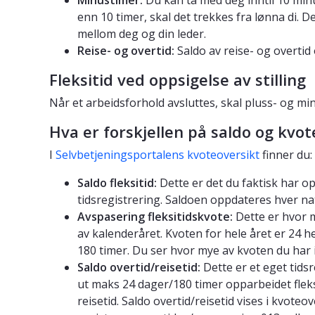
enn 10 timer, skal det trekkes fra lønna di. D
mellom deg og din leder.
Reise- og overtid:
Saldo av reise- og overtid o
Fleksitid ved oppsigelse av stilling
Når et arbeidsforhold avsluttes, skal pluss- og min
Hva er forskjellen på saldo og kvot
I
Selvbetjeningsportalens kvoteoversikt
finner du:
Saldo fleksitid:
Dette er det du faktisk har o
tidsregistrering. Saldoen oppdateres hver nat
Avspasering fleksitidskvote:
Dette er hvor 
av kalenderåret. Kvoten for hele året er 24 h
180 timer. Du ser hvor mye av kvoten du har 
Saldo overtid/reisetid:
Dette er et eget tidsre
ut maks 24 dager/180 timer opparbeidet fleksi
reisetid. Saldo overtid/reisetid vises i kvote