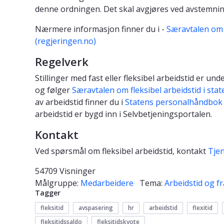
denne ordningen. Det skal avgjøres ved avstemnin
Nærmere informasjon finner du i -
Særavtalen om f
(regjeringen.no)
Regelverk
Stillinger med fast eller fleksibel arbeidstid er u
og følger
Særavtalen om fleksibel arbeidstid i stat
av arbeidstid finner du i
Statens personalhåndbok 
arbeidstid er bygd inn i Selvbetjeningsportalen.
Kontakt
Ved spørsmål om fleksibel arbeidstid, kontakt
Tjen
54709 Visninger
Målgruppe:
Medarbeidere
Tema:
Arbeidstid og f
Tagger
fleksitid
avspasering
hr
arbeidstid
flexitid
fleksitidssaldo
fleksitidskvote