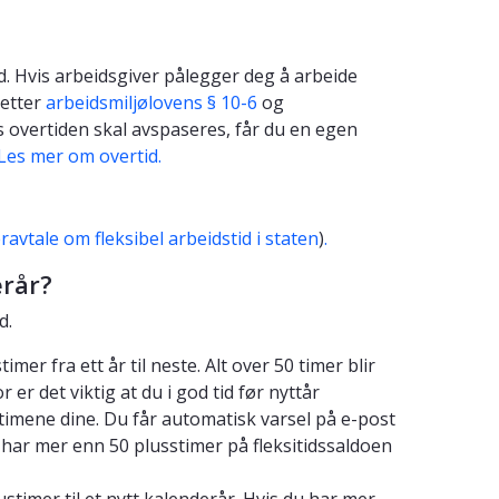
d. Hvis arbeidsgiver pålegger deg å arbeide
 etter
arbeidsmiljølovens § 10-6
og
is overtiden skal avspaseres, får du en egen
Les mer om overtid.
ravtale om fleksibel arbeidstid i staten
)
.
erår?
d.
mer fra ett år til neste. Alt over 50 timer blir
er det viktig at du i god tid før nyttår
 timene dine. Du får automatisk varsel på e-post
har mer enn 50 plusstimer på fleksitidssaldoen
stimer til et nytt kalenderår. Hvis du har mer