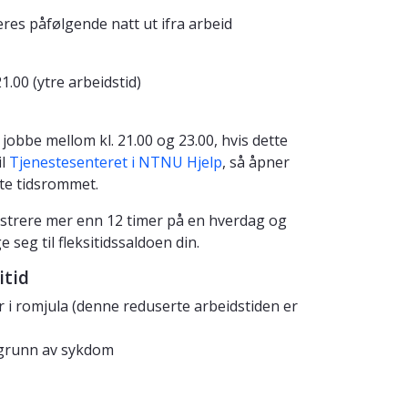
res påfølgende natt ut ifra arbeid
1.00 (ytre arbeidstid)
jobbe mellom kl. 21.00 og 23.00, hvis dette
il
Tjenestesenteret i NTNU Hjelp
, så åpner
tte tidsrommet.
strere mer enn 12 timer på en hverdag og
 seg til fleksitidssaldoen din.
itid
r i romjula (denne reduserte arbeidstiden er
å grunn av sykdom