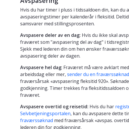
Avspasering
Hvis du har timer i pluss i tidssaldoen din, kan du
avspaseringstimer per kalenderår i fleksitid. Deltid
samsvarer med stillingsprosenten.
Avspasere deler av en dag:
Hvis du ikke skal avsp
fraværet som "avspasering del av dag" i tidsregistr
Sjekk med lederen din om hen ønsker fraværssøkna
avspasering deler av dagen.
Avspasere hel dag
: Fraværet må være avklart med
arbeidsdag eller mer,
sender du en fraværssøknad 
fraværsårsak «avspasering fleksitid 920». Søknaden
godkjenning. Timer trekkes fra fleksitidssaldoen 
fraværet.
Avspasere overtid og reisetid:
Hvis du har
registr
Selvbetjeningsportalen
, kan du avspasere dette time
fraværssøknad
med fraværsårsak «avspas. overtid/
lederen din for godkjenning.