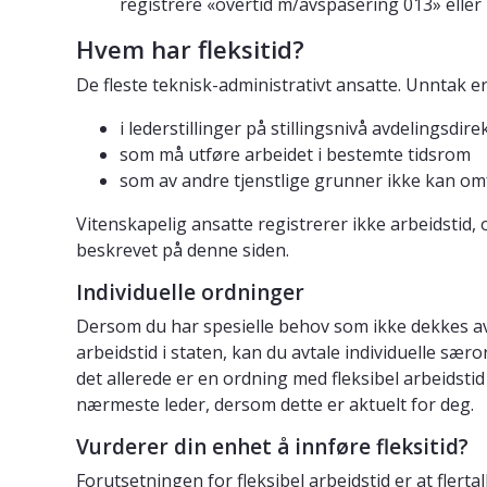
registrere «overtid m/avspasering 013» eller 
Hvem har fleksitid?
De fleste teknisk-administrativt ansatte. Unntak e
i lederstillinger på stillingsnivå avdelingsdir
som må utføre arbeidet i bestemte tidsrom
som av andre tjenstlige grunner ikke kan omf
Vitenskapelig ansatte registrerer ikke arbeidstid, o
beskrevet på denne siden.
Individuelle ordninger
Dersom du har spesielle behov som ikke dekkes a
arbeidstid i staten, kan du avtale individuelle sæ
det allerede er en ordning med fleksibel arbeidstid
nærmeste leder, dersom dette er aktuelt for deg.
Vurderer din enhet å innføre fleksitid?
Forutsetningen for fleksibel arbeidstid er at flert