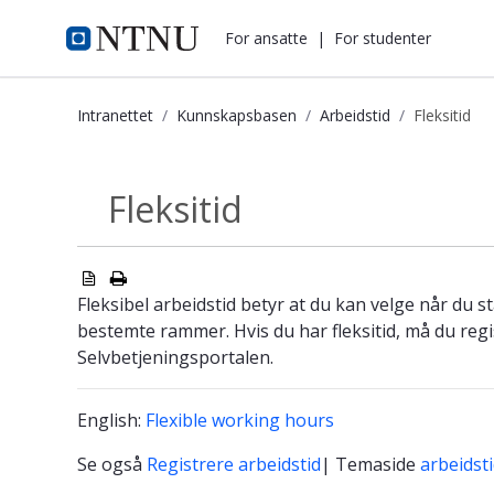
i.ntnu.no
For ansatte
|
For studenter
Intranettet
Kunnskapsbasen
Arbeidstid
Fleksitid
Fleksitid - Kunnskapsbasen
Fleksitid
Arbeidstid
Fleksibel arbeidstid betyr at du kan velge når du 
bestemte rammer. Hvis du har fleksitid, må du regi
Selvbetjeningsportalen.
English:
Flexible working hours
Se også
Registrere arbeidstid
| Temaside
arbeidst