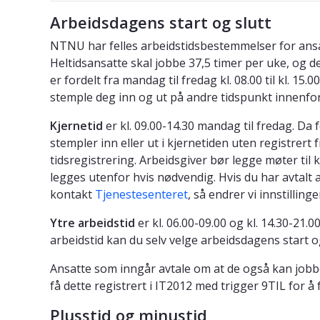
Arbeidsdagens start og slutt
NTNU har felles arbeidstidsbestemmelser for ansat
Heltidsansatte skal jobbe 37,5 timer per uke, og d
er fordelt fra mandag til fredag kl. 08.00 til kl. 15
stemple deg inn og ut på andre tidspunkt innenfo
Kjernetid
er kl. 09.00-14.30 mandag til fredag. Da
stempler inn eller ut i kjernetiden uten registrert
tidsregistrering. Arbeidsgiver bør legge møter til
legges utenfor hvis nødvendig. Hvis du har avtalt ar
kontakt
Tjenestesenteret
, så endrer vi innstillinge
Ytre arbeidstid
er kl. 06.00-09.00 og kl. 14.30-21.
arbeidstid kan du selv velge arbeidsdagens start og
Ansatte som inngår avtale om at de også kan jobb
få dette registrert i IT2012 med trigger 9TIL for å f
Plusstid og minustid