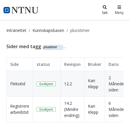
i.ntnu.no
Søk
Meny
Intranettet
Kunnskapsbasen
plusstimer
Kunnskapsbasen
Sider med tagg
.
plusstimer
Side
status
Revisjon
Bruker
Dato
2
Kari
Fleksitid
12.2
Måneder
Godkjent
Klepp
siden
14.2
6
Registrere
Kari
(Mindre
Måneder
Godkjent
arbeidstid
Klepp
endring)
siden