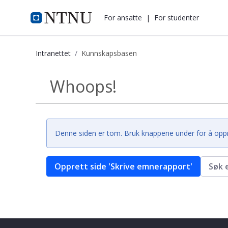
i.ntnu.no
For ansatte
|
For studenter
Intranettet
Kunnskapsbasen
Kunnskapsbasen
Whoops!
Tilbake
Denne siden er tom. Bruk knappene under for å opprett
Opprett side 'Skrive emnerapport'
Søk 