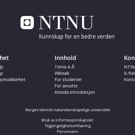
het
Innhold
Kon
lp
Tema A-Å
NTNU
ap
Wikisøk
Si fra!
jonssikkerhet
For studenter
Kont
For ansatte
Innsida introduksjon
Norges teknisk-naturvitenskapelige universitet
Bruk av informasjonskapsler
Tilgjengelighetserklæring
Personvern