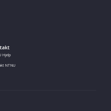
takt
 Hjelp
akt NTNU