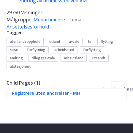
endring av arbeidssted ved VM
.
29750 Visninger
Målgruppe:
Medarbeidere
Tema:
Ansettelsesforhold
Tagger
utenlandsopphold
utland
avtale
hr
flytting
reise
forflytning
arbeidssted
forflytting
endring
tilleggsavtale
arbeidsland
utsendt
utstasjonert
Child Pages (1)
Kunnskapsbas
Registrere utenlandsreiser - MH