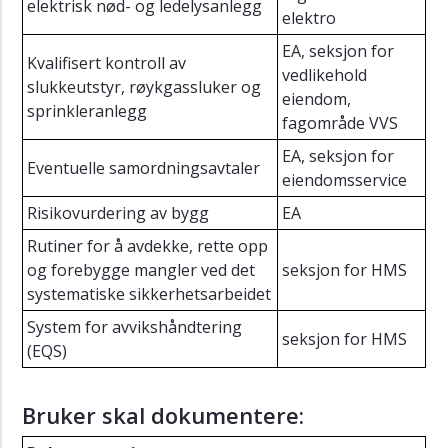
elektrisk nød- og ledelysanlegg
av
elektro
bedriftshelsetjenesten
EA, seksjon for
Kvalifisert kontroll av
Retningslinje
vedlikehold
slukkeutstyr, røykgassluker og
for
eiendom,
brannvern
sprinkleranlegg
fagområde VVS
Prosedyre
EA, seksjon for
for
Eventuelle samordningsavtaler
eiendomsservice
varmt
arbeid
Risikovurdering av bygg
EA
Prosedyre
Rutiner for å avdekke, rette opp
for
og forebygge mangler ved det
seksjon for HMS
lading
systematiske sikkerhetsarbeidet
av
System for avvikshåndtering
litium-
seksjon for HMS
ion
(EQS)
batterier
til
Bruker skal dokumentere:
el-
sykler