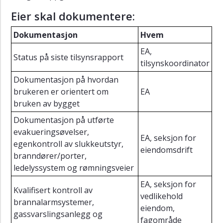
Retningslinje
Eier skal dokumentere:
for
risikovurdering
Dokumentasjon
Hvem
og
risikostyring
EA,
knyttet
Status på siste tilsynsrapport
tilsynskoordinator
til
HMS
Dokumentasjon på hvordan
brukeren er orientert om
EA
Retningslinje
bruken av bygget
for
å
Dokumentasjon på utførte
melde
evakueringsøvelser,
avvik,
EA, seksjon for
egenkontroll av slukkeutstyr,
uønskede
eiendomsdrift
branndører/porter,
hendelser
ledelyssystem og rømningsveier
og
forbedringsforslag
EA, seksjon for
Kvalifisert kontroll av
vedlikehold
Retningslinje
brannalarmsystemer,
for
eiendom,
gassvarslingsanlegg og
bruk
fagområde