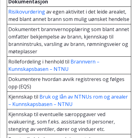
Dokumentasjon
og
el-
Risikovurdering
av egen aktivitet i det leide arealet,
sparkesykler
med blant annet brann som mulig uønsket hendelse
Veiledning
Dokumentert brannvernopplæring som blant annet
til
omfatter bekjempelse av brann, kjennskap til
forberedelse
branninstruks, varsling av brann, rømningsveier og
av
møteplasser
branntilsyn
Rollefordeling i henhold til
Brannvern –
Retningslinje
Kunnskapsbasen – NTNU
for
HMS
Dokumentere hvordan avvik registreres og følges
ved
opp (EQS)
feltarbeid
Kjennskap til
Bruk og lån av NTNUs rom og arealer
Psykososialt
– Kunnskapsbasen – NTNU
og
organisatorisk
Kjennskap til eventuelle særoppgaver ved
arbeidsmiljø
evakuering, som f.eks. assistanse til personer,
stenging av ventiler, dører og vinduer etc.
Fysisk
arbeidsmiljø