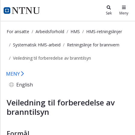
×
i.ntnu.no
Søk
Meny
Lover
og
For ansatte
Arbeidsforhold
HMS
HMS-retningslinjer
forskrifter
for
Systematisk HMS-arbeid
Retningslinje for brannvern
HMS
Veiledning til forberedelse av branntilsyn
HMS-
politikk
Veiledning til forberedelse av brannt
MENY
HMS-
retningslinjer
English
Systematisk
HMS-
Veiledning til forberedelse av
arbeid
branntilsyn
Retningslinje
for
systematisk
Formål
HMS-