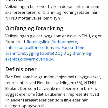
arbeid
Veiledningen beskriver hvilken dokumentasjon som
Retningslinje
skal presenteres for brann- og redningsetaten når
for
NTNU mottar varsel om tilsyn.
årlig
Omfang og forankring
gjennomgang
av
Veiledningen gjelder bygg som er eid av NTNU, og er
det
forankret i
Retningslinje for brannvern
,
systematiske
HMS-
Internkontrollforskriftens §5
,
Forskrift om
arbeidet
brannforebygging kapittel 2 og 3
og
Brann- og
eksplosjonsvernloven § 34
.
Retningslinje
for
Definisjoner
tilrettelegging
og
Eier
: Den som har grunnbokshjemmel til byggverket,
samarbeid
representert ved Eiendomsavdelingen (EA), NTNU.
mellom
Bruker
: Den som har avtale med eieren om bruk av
linjeleder
bygget eller området. Brukeren er representert ved
og
linjeleder i arealet eller den som linjeleder har
verneombud
delegert oppgaven til.