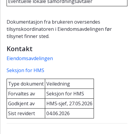
Eventuelle lokale samordningsavtaler
Kjemisk
og
Dokumentasjon fra brukeren oversendes
biologisk
tilsynskoordinatoren i Eiendomsavdelingen før
arbeidsmiljø
tilsynet finner sted.
Ergonomi
Kontakt
Bedriftshelsetjenesten
Eiendomsavdelingen
Seksjon for HMS
Type dokument
Veiledning
Forvaltes av
Seksjon for HMS
Godkjent av
HMS‑sjef, 27.05.2026
Sist revidert
04.06.2026