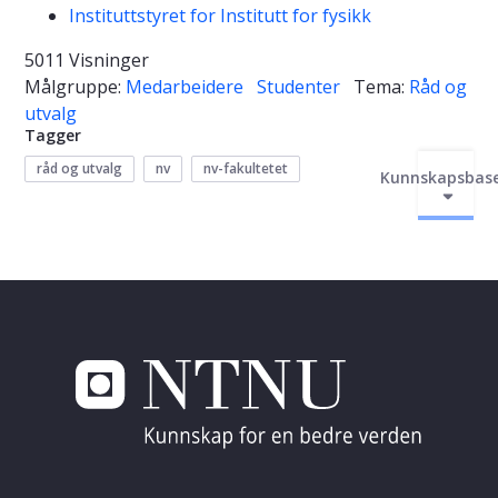
Instituttstyret for Institutt for fysikk
5011 Visninger
Målgruppe:
Medarbeidere
Studenter
Tema:
Råd og
utvalg
Tagger
råd og utvalg
nv
nv-fakultetet
Kunnskapsbas