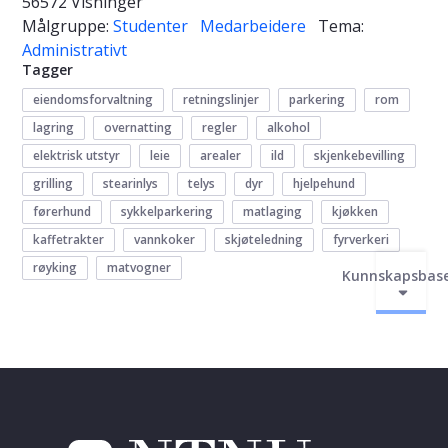
56572 Visninger
Målgruppe:
Studenter
Medarbeidere
Tema:
Administrativt
Tagger
eiendomsforvaltning
retningslinjer
parkering
rom
lagring
overnatting
regler
alkohol
elektrisk utstyr
leie
arealer
ild
skjenkebevilling
grilling
stearinlys
telys
dyr
hjelpehund
førerhund
sykkelparkering
matlaging
kjøkken
kaffetrakter
vannkoker
skjøteledning
fyrverkeri
røyking
matvogner
Kunnskapsbas