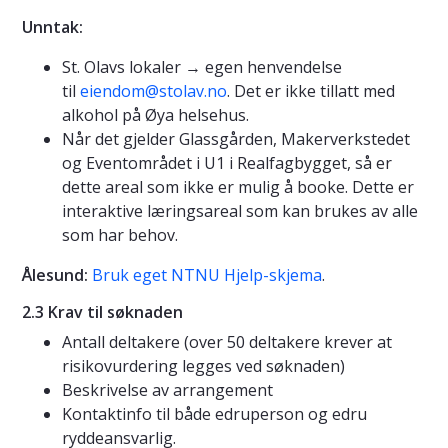
Unntak:
St. Olavs lokaler → egen henvendelse
til
eiendom@stolav.no
. Det er ikke tillatt med
alkohol på Øya helsehus.
Når det gjelder Glassgården, Makerverkstedet
og Eventområdet i U1 i Realfagbygget, så er
dette areal som ikke er mulig å booke. Dette er
interaktive læringsareal som kan brukes av alle
som har behov.
Ålesund:
Bruk eget NTNU Hjelp-skjema
.
2.3 Krav til søknaden
Antall deltakere (over 50 deltakere krever at
risikovurdering legges ved søknaden)
Beskrivelse av arrangement
Kontaktinfo til både edruperson og edru
ryddeansvarlig.