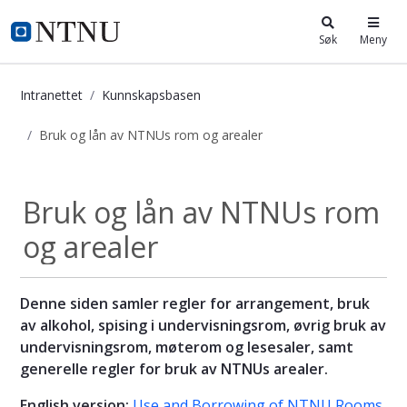
i.ntnu.no
Søk
Meny
Intranettet
Kunnskapsbasen
Bruk og lån av NTNUs rom og arealer
Bruk og lån av NTNUs rom og areal
Bruk og lån av NTNUs rom
og arealer
Denne siden samler regler for arrangement, bruk
av alkohol, spising i undervisningsrom, øvrig bruk av
undervisningsrom, møterom og lesesaler, samt
generelle regler for bruk av NTNUs arealer.
English version:
Use and Borrowing of NTNU Rooms