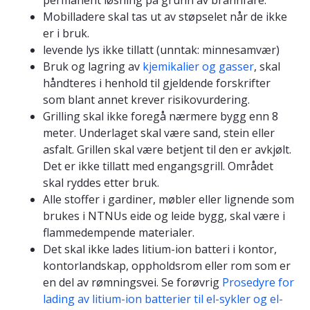
Mobilladere skal tas ut av støpselet når de ikke
er i bruk.
levende lys ikke tillatt (unntak: minnesamvær)
Bruk og lagring av
kjemikalier og gasser
, skal
håndteres i henhold til gjeldende forskrifter
som blant annet krever risikovurdering.
Grilling skal ikke foregå nærmere bygg enn 8
meter. Underlaget skal være sand, stein eller
asfalt. Grillen skal være betjent til den er avkjølt.
Det er ikke tillatt med engangsgrill. Området
skal ryddes etter bruk.
Alle stoffer i gardiner, møbler eller lignende som
brukes i NTNUs eide og leide bygg, skal være i
flammedempende materialer.
Det skal ikke lades litium-ion batteri i kontor,
kontorlandskap, oppholdsrom eller rom som er
en del av rømningsvei. Se forøvrig
Prosedyre for
lading av litium-ion batterier til el-sykler og el-