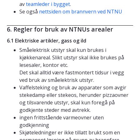
av
teamleder i bygget
.
Se også
nettsiden om brannvern ved NTNU
6. Regler for bruk av NTNUs arealer
6.1 Elektriske artikler, gass og ild
Småelektrisk utstyr skal kun brukes i
kjøkkenareal. Slikt utstyr skal ikke brukes på
lesesaler, kontor etc.
Det skal alltid være fastmontert tidsur i vegg
ved bruk av småelektrisk utstyr.
Vaffelsteking og bruk av apparater som avgir
stekedamp eller stekeos, herunder pizzaovner
og tilsvarende utstyr, skal kun foregå på
godkjente steder med avtrekk.
ingen frittstående varmeovner uten
godkjenning
Skjøteledninger er ikke tillatt brukt som en
permanent løsning på grunn av brannfare.