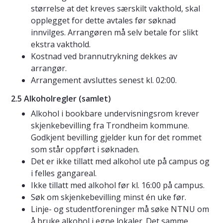
størrelse at det kreves særskilt vakthold, skal
opplegget for dette avtales før søknad
innvilges. Arrangøren må selv betale for slikt
ekstra vakthold.
Kostnad ved brannutrykning dekkes av
arrangør.
Arrangement avsluttes senest kl. 02:00.
2.5 Alkoholregler (samlet)
Alkohol i bookbare undervisningsrom krever
skjenkebevilling fra Trondheim kommune.
Godkjent bevilling gjelder kun for det rommet
som står oppført i søknaden.
Det er ikke tillatt med alkohol ute på campus og
i felles gangareal.
Ikke tillatt med alkohol før kl. 16:00 på campus.
Søk om skjenkebevilling minst én uke før.
Linje- og studentforeninger må søke NTNU om
å bruke alkohol i egne lokaler. Det samme