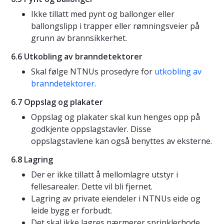
Ikke tillatt med pynt og ballonger eller
ballongslipp i trapper eller rømningsveier på
grunn av brannsikkerhet.
6.6 Utkobling av branndetektorer
Skal følge NTNUs prosedyre for
utkobling av
branndetektorer
.
6.7 Oppslag og plakater
Oppslag og plakater skal kun henges opp på
godkjente oppslagstavler. Disse
oppslagstavlene kan også benyttes av eksterne.
6.8 Lagring
Der er ikke tillatt å mellomlagre utstyr i
fellesarealer. Dette vil bli fjernet.
Lagring av private eiendeler i NTNUs eide og
leide bygg er forbudt.
Det skal ikke lagres nærmerer sprinklerhode