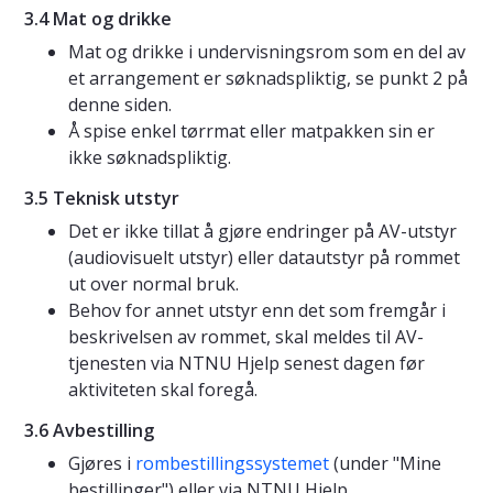
3.4 Mat og drikke
Mat og drikke i undervisningsrom som en del av
et arrangement er søknadspliktig, se punkt 2 på
denne siden.
Å spise enkel tørrmat eller matpakken sin er
ikke søknadspliktig.
3.5 Teknisk utstyr
Det er ikke tillat å gjøre endringer på AV-utstyr
(audiovisuelt utstyr) eller datautstyr på rommet
ut over normal bruk.
Behov for annet utstyr enn det som fremgår i
beskrivelsen av rommet, skal meldes til AV-
tjenesten via NTNU Hjelp senest dagen før
aktiviteten skal foregå.
3.6 Avbestilling
Gjøres i
rombestillingssystemet
(under "Mine
bestillinger") eller via NTNU Hjelp.