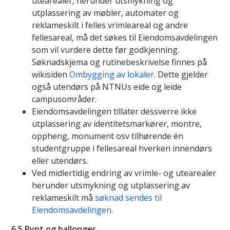
utearealer, herunder utsmykning og
utplassering av møbler, automater og
reklameskilt i felles vrimleareal og andre
fellesareal, må det søkes til Eiendomsavdelingen
som vil vurdere dette før godkjenning.
Søknadskjema og rutinebeskrivelse finnes på
wikisiden
Ombygging av lokaler
. Dette gjelder
også utendørs på NTNUs eide og leide
campusområder.
Eiendomsavdelingen tillater dessverre ikke
utplassering av identitetsmarkører, montre,
oppheng, monument osv tilhørende én
studentgruppe i fellesareal hverken innendørs
eller utendørs.
Ved midlertidig endring av vrimle- og utearealer
herunder utsmykning og utplassering av
reklameskilt må
søknad sendes til
Eiendomsavdelingen
.
6.5 Pynt og ballonger