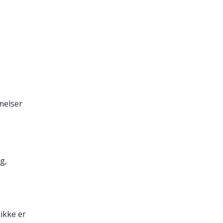
melser
g,
ikke er