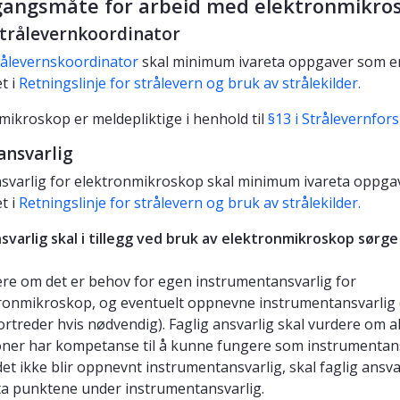
angsmåte for arbeid med elektronmikro
strålevernkoordinator
rålevernskoordinator
skal minimum ivareta oppgaver som e
t i
Retningslinje for strålevern og bruk av strålekilder
.
mikroskop er meldepliktige i henhold til
§13 i Strålevernfors
ansvarlig
nsvarlig for elektronmikroskop skal minimum ivareta oppg
t i
Retningslinje for strålevern og bruk av strålekilder.
nsvarlig skal i tillegg ved bruk av elektronmikroskop sørge 
re om det er behov for egen instrumentansvarlig for
ronmikroskop, og eventuelt oppnevne instrumentansvarlig
ortreder hvis nødvendig). Faglig ansvarlig skal vurdere om a
ner har kompetanse til å kunne fungere som instrumentans
det ikke blir oppnevnt instrumentansvarlig, skal faglig ansva
ta punktene under instrumentansvarlig.