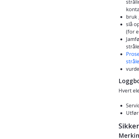
strål
konta
bruk 
slå o
(for 
Jamf
stråle
Prose
strål
vurde
Loggb
Hvert el
Servi
Utfø
Sikke
Merkin