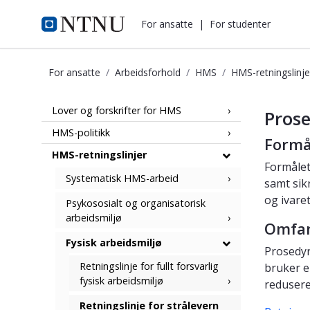
i.ntnu.no
For ansatte
|
For studenter
For ansatte
Arbeidsforhold
HMS
HMS-retningslinje
Prosedyre for arbeid med elektron
Lover og forskrifter for HMS
Pros
HMS-politikk
Formå
HMS-retningslinjer
Formålet
Systematisk HMS-arbeid
samt sik
og ivare
Psykososialt og organisatorisk
arbeidsmiljø
Omfan
Fysisk arbeidsmiljø
Prosedyr
Retningslinje for fullt forsvarlig
bruker e
fysisk arbeidsmiljø
redusere
Retningslinje for strålevern