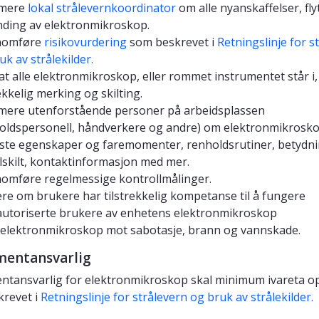
rmere
lokal strålevernkoordinator
om alle nyanskaffelser, fly
ding av elektronmikroskop.
nomføre
risikovurdering
som beskrevet i
Retningslinje for s
uk av strålekilder.
at alle elektronmikroskop, eller rommet instrumentet står i,
rekkelig merking og skilting.
mere utenforstående personer på arbeidsplassen
oldspersonell, håndverkere og andre) om elektronmikrosk
gste egenskaper og faremomenter, renholdsrutiner, betydn
lskilt, kontaktinformasjon med mer.
omføre regelmessige kontrollmålinger.
re om brukere har tilstrekkelig kompetanse til å fungere
utoriserte brukere av enhetens elektronmikroskop
 elektronmikroskop mot sabotasje, brann og vannskade.
mentansvarlig
ntansvarlig for elektronmikroskop skal minimum ivareta 
revet i
Retningslinje for strålevern og bruk av strålekilder.