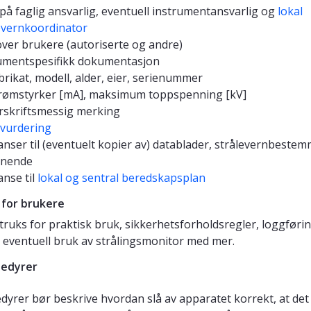
på faglig ansvarlig, eventuell instrumentansvarlig og
lokal
evernkoordinator
 over brukere (autoriserte og andre)
umentspesifikk dokumentasjon
brikat, modell, alder, eier, serienummer
rømstyrker [mA], maksimum toppspenning [kV]
rskriftsmessig merking
ovurdering
anser til (eventuelt kopier av) datablader, strålevernbestem
gnende
anse til
lokal og sentral beredskapsplan
 for brukere
struks for praktisk bruk, sikkerhetsforholdsregler, loggførin
, eventuell bruk av strålingsmonitor med mer.
edyrer
dyrer bør beskrive hvordan slå av apparatet korrekt, at det 