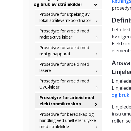
Retningsl
og bruk av strålekilder
prosedyr
Prosedyre for utpeking av
Defini
lokal strålevernkoordinator
I et ele
Prosedyre for arbeid med
Røntgens
radioaktive kilder
Elektron
Prosedyre for arbeid med
elements
røntgenapparat
Ansva
Prosedyre for arbeid med
lasere
Linjele
Linjeled
Prosedyre for arbeid med
UVC-kilder
Linjeled
og bruk 
Prosedyre for arbeid med
elektronmikroskop
Linjelede
instrume
Prosedyre for beredskap og
handling ved uhell eller ulykke
rollen se
med strålekilde