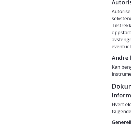
Autori
Autorise
selvsten
Tilstrek
oppstart
avstengn
eventuel
Andre 
Kan beny
instrume
Dokum
Inform
Hvert e
følgende
Generell