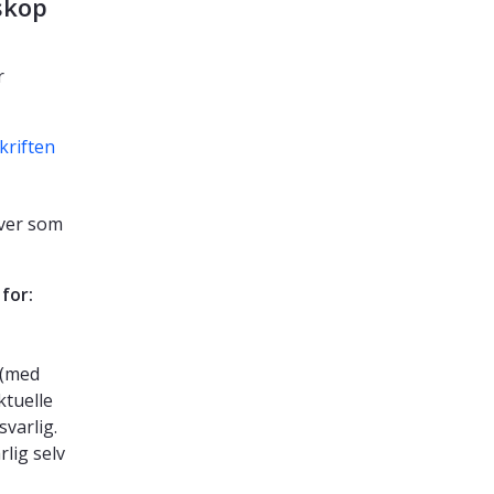
skop
r
kriften
aver som
for:
 (med
ktuelle
varlig.
rlig selv