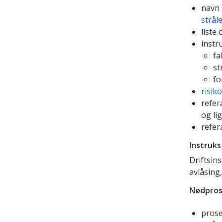
navn 
strål
liste
instr
fa
st
fo
risik
refer
og li
refer
Instruks
Driftsin
avlåsing
Nødpros
prose