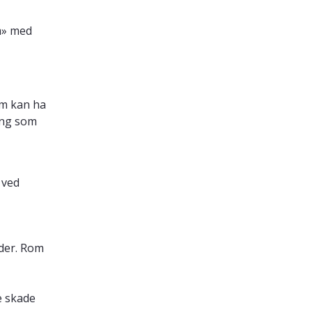
øm» med
om kan ha
ing som
 ved
ader. Rom
e skade