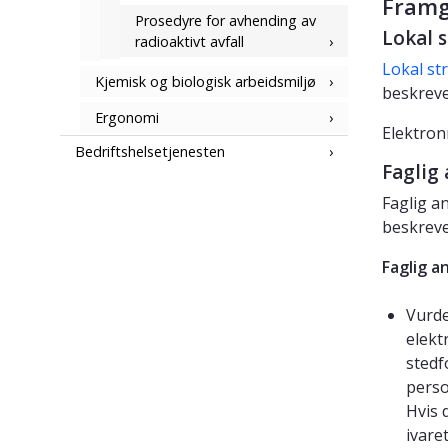
Framg
Prosedyre for avhending av
Lokal 
radioaktivt avfall
Lokal st
Kjemisk og biologisk arbeidsmiljø
beskreve
Ergonomi
Elektron
Bedriftshelsetjenesten
Faglig 
Faglig a
beskreve
Faglig a
Vurde
elekt
stedf
perso
Hvis 
ivare