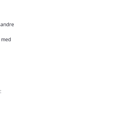
l andre
l med
: