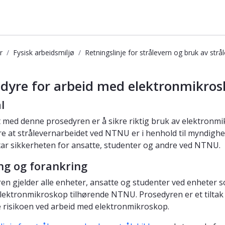
r
Fysisk arbeidsmiljø
Retningslinje for strålevern og bruk av strål
mikroskop
edyre for arbeid med elektronmikro
l
 med denne prosedyren er å sikre riktig bruk av elektronm
re at strålevernarbeidet ved NTNU er i henhold til myndigh
tar sikkerheten for ansatte, studenter og andre ved NTNU.
g og forankring
en gjelder alle enheter, ansatte og studenter ved enheter 
lektronmikroskop tilhørende NTNU. Prosedyren er et tiltak 
 risikoen ved arbeid med elektronmikroskop.