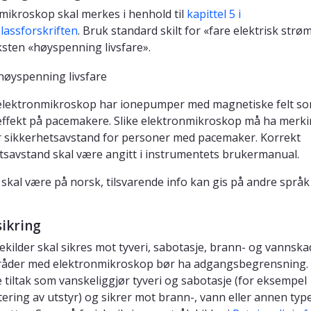
mikroskop skal merkes i henhold til
kapittel 5 i
lassforskriften
. Bruk standard skilt for «fare elektrisk str
sten «høyspenning livsfare».
elektronmikroskop har ionepumper med magnetiske felt s
effekt på pacemakere. Slike elektronmikroskop må ha merk
r sikkerhetsavstand for personer med pacemaker. Korrekt
tsavstand skal være angitt i instrumentets brukermanual.
skal være på norsk, tilsvarende info kan gis på andre språk
sikring
ålekilder skal sikres mot tyveri, sabotasje, brann- og vannsk
råder med elektronmikroskop bør ha adgangsbegrensning.
 tiltak som vanskeliggjør tyveri og sabotasje (for eksempel
ering av utstyr) og sikrer mot brann-, vann eller annen typ