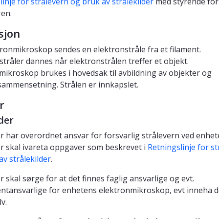
inje for strålevern og bruk av strålekilder
med styrende for
en.
sjon
ktronmikroskop sendes en elektronstråle fra et filament.
tråler dannes når elektronstrålen treffer et objekt.
mikroskop brukes i hovedsak til avbildning av objekter og
ammensetning. Strålen er innkapslet.
r
der
er har overordnet ansvar for forsvarlig strålevern ved enhet
er skal ivareta oppgaver som beskrevet i
Retningslinje for s
av strålekilder
.
r skal sørge for at det finnes faglig ansvarlige og evt.
ntansvarlige for enhetens elektronmikroskop, evt inneha 
lv.