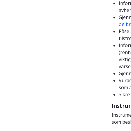
Info
avhen
Gjen
og br
Påse 
tilst
Infor
(renh
vikti
varse
Gjenn
Vurde
som a
Sikre
Instru
Instrume
som besk