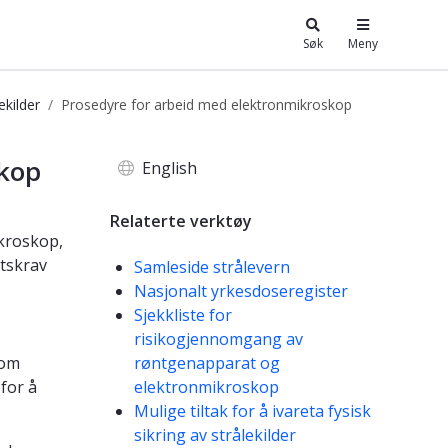
Søk
Meny
ekilder
Prosedyre for arbeid med elektronmikroskop
skop
English
Relaterte verktøy
ikroskop,
etskrav
Samleside strålevern
Nasjonalt yrkesdoseregister
Sjekkliste for
risikogjennomgang av
som
røntgenapparat og
for å
elektronmikroskop
Mulige tiltak for å ivareta fysisk
sikring av strålekilder