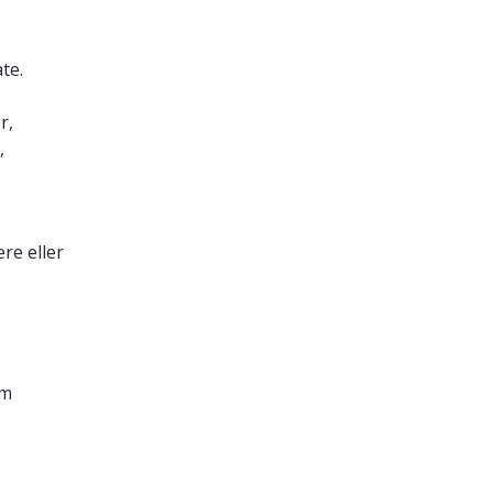
te.
r,
,
re eller
um