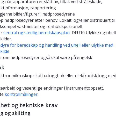
ing når apparaturen er slått av, tiltak ved stråleskade,
ktinformasjon, rapportering
gjerne bilder/figurer i nødprosedyrene
pp nødprosedyrer etter behov: Lokalt, og/eller distribuert ti
eksempel vaktmester og renholdspersonell
ør
sentral og stedlig beredskapsplan
, DFU10 Ulykke og uhel
kilder.
dyre for beredskap og handling ved uhell eller ulykke med
ekilde
r om nødprosedyrer også skal være på engelsk
ok
ektronmikroskop skal ha loggbok eller elektronisk logg med
cearbeid og vesentlige endringer i instrumentoppsett.
rte
kontrollmålinger.
rhet og tekniske krav
g og skilting