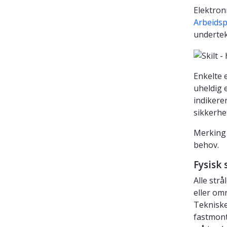
Elektron
Arbeidsp
undertek
Enkelte 
uheldig 
indikere
sikkerhe
Merking 
behov.
Fysisk 
Alle str
eller om
Tekniske
fastmont