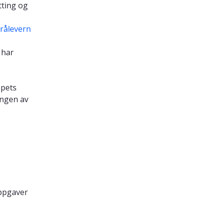
tting og
trålevern
 har
opets
ingen av
oppgaver