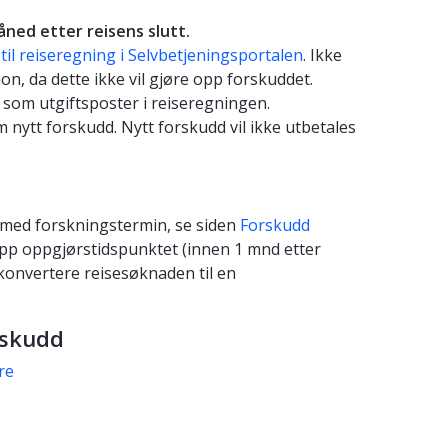
ned etter reisens slutt.
il reiseregning i Selvbetjeningsportalen
. Ikke
on, da dette ikke vil gjøre opp forskuddet.
l som utgiftsposter i reiseregningen.
nytt forskudd. Nytt forskudd vil ikke utbetales
e med forskningstermin, se siden
Forskudd
opp oppgjørstidspunktet (innen 1 mnd etter
 konvertere reisesøknaden til en
rskudd
re