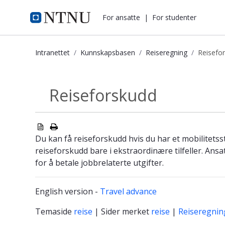
i.ntnu.no
For ansatte
|
For studenter
Intranettet
Kunnskapsbasen
Reiseregning
Reisefo
Reiseforskudd - Kunnskapsbasen
Reiseforskudd
Reiseregning
Du kan få reiseforskudd hvis du har et mobilitetss
reiseforskudd bare i ekstraordinære tilfeller. Ans
for å betale jobbrelaterte utgifter.
English version -
Travel advance
Temaside
reise
| Sider merket
reise
|
Reiseregnin