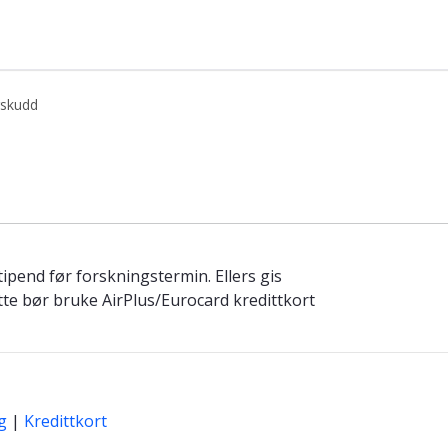
rskudd
tipend før forskningstermin. Ellers gis
atte bør bruke AirPlus/Eurocard kredittkort
g
|
Kredittkort