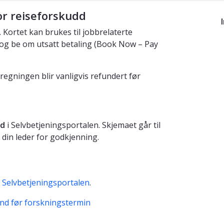
or reiseforskudd
. Kortet kan brukes til jobbrelaterte
t og be om utsatt betaling (Book Now – Pay
regningen blir vanligvis refundert før
ad
i Selvbetjeningsportalen. Skjemaet går til
l din leder for godkjenning.
i Selvbetjeningsportalen
.
end før forskningstermin