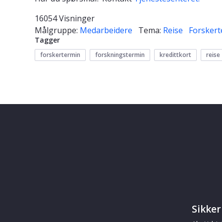
16054 Visninger
Målgruppe:
Medarbeidere
Tema:
Reise
Forskert
Tagger
forskertermin
forskningstermin
kredittkort
reise
Sikker