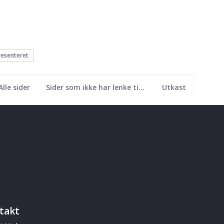
tesenteret
Alle sider
Sider som ikke har lenke til seg
Utkast
takt