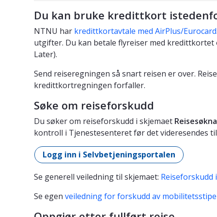
Du kan bruke kredittkort istedenf
NTNU har
kredittkortavtale med AirPlus/Eurocard
utgifter. Du kan betale flyreiser med kredittkorte
Later).
Send reiseregningen så snart reisen er over. Reise
kredittkortregningen forfaller.
Søke om reiseforskudd
Du søker om reiseforskudd i skjemaet
Reisesøkn
kontroll i Tjenestesenteret før det videresendes ti
Logg inn i Selvbetjeningsportalen
Se generell veiledning til skjemaet:
Reiseforskudd 
Se egen
veiledning for forskudd av mobilitetsstip
Oppgjør etter fullført reise