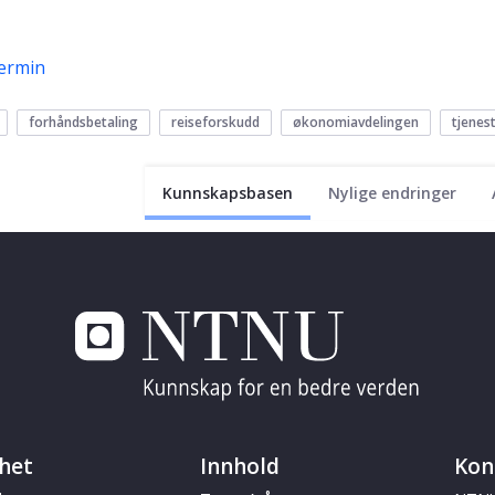
ermin
forhåndsbetaling
reiseforskudd
økonomiavdelingen
tjenes
Kunnskapsbasen
Nylige endringer
het
Innhold
Kon