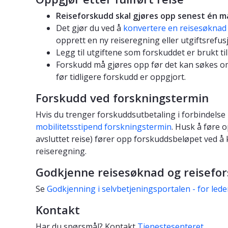
Reiseforskudd skal gjøres opp senest én må
Det gjør du ved å
konvertere en reisesøknad t
opprett en ny reiseregning eller utgiftsrefusj
Legg til utgiftene som forskuddet er brukt ti
Forskudd må gjøres opp før det kan søkes om 
før tidligere forskudd er oppgjort.
Forskudd ved forskningstermin
Hvis du trenger forskuddsutbetaling i forbindels
mobilitetsstipend forskningstermin
. Husk å føre 
avsluttet reise) fører opp forskuddsbeløpet ved å
reiseregning.
Godkjenne reisesøknad og reisefo
Se
Godkjenning i selvbetjeningsportalen - for lede
Kontakt
Har du spørsmål? Kontakt
Tjenestesenteret
.