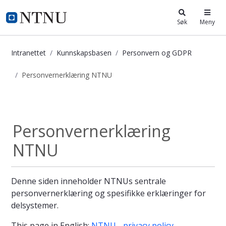
i.ntnu.no
Søk
Meny
Intranettet
Kunnskapsbasen
Personvern og GDPR
Personvernerklæring NTNU
Personvernerklæring NTNU - Kunns
Personvern og GDPR
Personvernerklæring
NTNU
Denne siden inneholder NTNUs sentrale
personvernerklæring og spesifikke erklæringer for
delsystemer.
This page in English:
NTNU - privacy policy