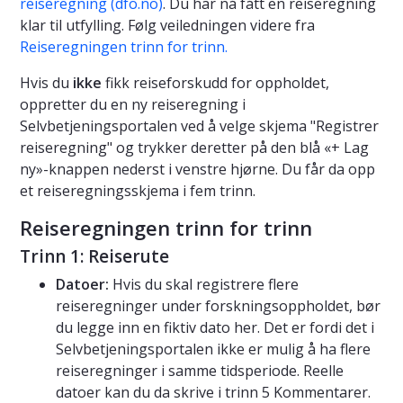
reiseregning (dfo.no)
. Du har nå fått en reiseregning
klar til utfylling. Følg veiledningen videre fra
Reiseregningen trinn for trinn.
Hvis du
ikke
fikk reiseforskudd for oppholdet,
oppretter du en ny reiseregning i
Selvbetjeningsportalen ved å velge skjema "Registrer
reiseregning" og trykker deretter på den blå «+ Lag
ny»-knappen nederst i venstre hjørne. Du får da opp
et reiseregningsskjema i fem trinn.
Reiseregningen trinn for trinn
Trinn 1: Reiserute
Datoer:
Hvis du skal registrere flere
reiseregninger under forskningsoppholdet, bør
du legge inn en fiktiv dato her. Det er fordi det i
Selvbetjeningsportalen ikke er mulig å ha flere
reiseregninger i samme tidsperiode. Reelle
datoer kan du da skrive i trinn 5 Kommentarer.