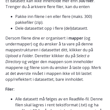
Et datasett kan ikke inneholde mer enn
300 filer
.
Trenger du å arkivere flere filer, kan du enten
Pakke inn filene i en eller flere (maks. 300)
pakkefiler (zip).
Dele datasettet opp i flere (del)datasett.
Dersom filene dine er organisert i
mapper
(og
undermapper) og du ønsker å ta vare på denne
mappestrukturen i datasettet ditt, klikker du på
Upload a Folder
. Deretter klikker du på
Select a
Directory
og velger den mappen som inneholder
mappene og filene som du ønsker å laste opp. Merk
at det øverste nivået i mappen ikke vil bli lastet
opp/reflektert i datasettet, bare innholdet.
Filer:
Alle datasett må følges av en ReadMe-fil. Denne
filen skal lagres i rent tekstformat (.txt) og ha