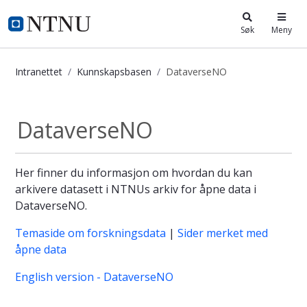
i.ntnu.no
Søk
Meny
Intranettet
Kunnskapsbasen
DataverseNO
DataverseNO - Kunnskapsbasen
DataverseNO
Her finner du informasjon om hvordan du kan
arkivere datasett i NTNUs arkiv for åpne data i
DataverseNO.
Temaside om forskningsdata
|
Sider merket med
åpne data
English version - DataverseNO