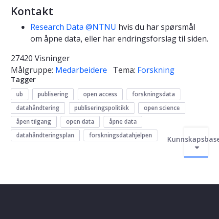
Kontakt
Research Data @NTNU
hvis du har spørsmål
om åpne data, eller har endringsforslag til siden.
27420 Visninger
Målgruppe:
Medarbeidere
Tema:
Forskning
Tagger
ub
publisering
open access
forskningsdata
datahåndtering
publiseringspolitikk
open science
åpen tilgang
open data
åpne data
datahåndteringsplan
forskningsdatahjelpen
Kunnskapsbas