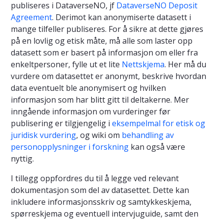
publiseres i DataverseNO, jf
DataverseNO Deposit
Agreement
. Derimot kan anonymiserte datasett i
mange tilfeller publiseres. For å sikre at dette gjøres
på en lovlig og etisk måte, må alle som laster opp
datasett som er basert på informasjon om eller fra
enkeltpersoner, fylle ut et lite
Nettskjema
. Her må du
vurdere om datasettet er anonymt, beskrive hvordan
data eventuelt ble anonymisert og hvilken
informasjon som har blitt gitt til deltakerne. Mer
inngående informasjon om vurderinger før
publisering er tilgjengelig i
eksempelmal for etisk og
juridisk vurdering
, og wiki om
behandling av
personopplysninger i forskning
kan også være
nyttig.
I tillegg oppfordres du til å legge ved relevant
dokumentasjon som del av datasettet. Dette kan
inkludere informasjonsskriv og samtykkeskjema,
spørreskjema og eventuell intervjuguide, samt den