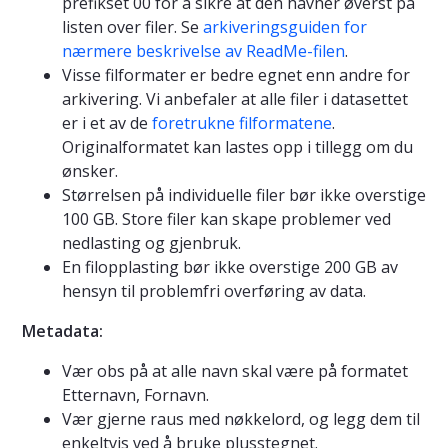
prefikset 00 for å sikre at den havner øverst på
listen over filer. Se
arkiveringsguiden for
nærmere beskrivelse av ReadMe-filen
.
Visse filformater er bedre egnet enn andre for
arkivering. Vi anbefaler at alle filer i datasettet
er i et av de
foretrukne filformatene
.
Originalformatet kan lastes opp i tillegg om du
ønsker.
Størrelsen på individuelle filer bør ikke overstige
100 GB. Store filer kan skape problemer ved
nedlasting og gjenbruk.
En filopplasting bør ikke overstige 200 GB av
hensyn til problemfri overføring av data.
Metadata:
Vær obs på at alle navn skal være på formatet
Etternavn, Fornavn.
Vær gjerne raus med nøkkelord, og legg dem til
enkeltvis ved å bruke plusstegnet.