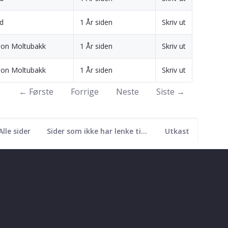
nd
1 År siden
Skriv ut
son Moltubakk
1 År siden
Skriv ut
son Moltubakk
1 År siden
Skriv ut
← Første
Forrige
Neste
Siste →
Alle sider
Sider som ikke har lenke til seg
Utkast