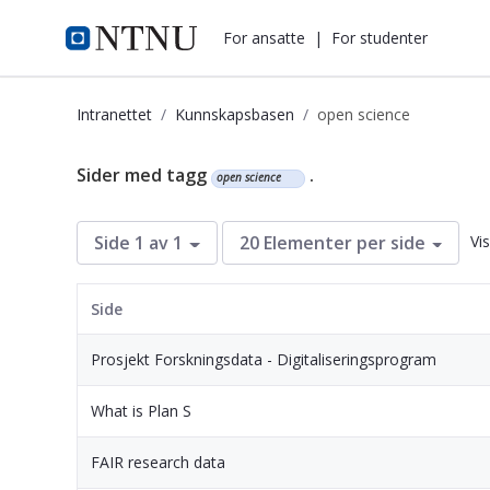
i.ntnu.no
For ansatte
|
For studenter
Intranettet
Kunnskapsbasen
open science
Kunnskapsbasen
Sider med tagg
.
open science
Vi
Side 1 av 1
20 Elementer per side
Side
Prosjekt Forskningsdata - Digitaliseringsprogram
What is Plan S
FAIR research data