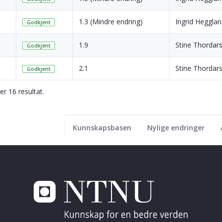
1.3 (Mindre endring)
Ingrid Heggla
Godkjent
1.9
Stine Thordar
Godkjent
2.1
Stine Thordar
Godkjent
ser 16 resultat.
Kunnskapsbasen
Nylige endringer