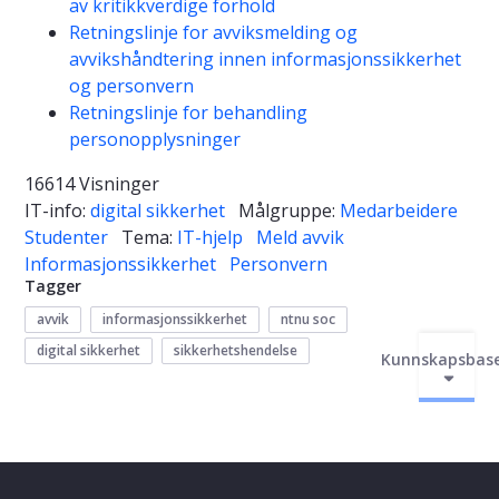
av kritikkverdige forhold
Retningslinje for avviksmelding og
avvikshåndtering innen informasjonssikkerhet
og personvern
Retningslinje for behandling
personopplysninger
16614 Visninger
IT-info:
digital sikkerhet
Målgruppe:
Medarbeidere
Studenter
Tema:
IT-hjelp
Meld avvik
Informasjonssikkerhet
Personvern
Tagger
avvik
informasjonssikkerhet
ntnu soc
digital sikkerhet
sikkerhetshendelse
Kunnskapsbas