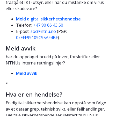
frastjålet IKT-utsyr, eller har du mistanke om virus
eller skadevare?
Meld digital sikkerhetshendelse
Telefon:
+47 90 66 43 50
E-post:
soc@ntnu.no
(PGP:
0xEFF99109C95AF4BF
)
Meld avvik
har du oppdaget brudd på lover, forskrifter eller
NTNUs interne retningslinjer?
Meld avvik
*
Hva er en hendelse?
En digital sikkerhetshendelse kan oppstå som følge
av et dataangrep, teknisk svikt, eller feilhandlinger.
Digitale sikkerhetshendelser relatert til NTNUs