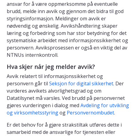
ansvar for å være oppmerksomme på eventuelle
brudd, melde inn avvik og gjennom det bidra til god
styringsinformasjon. Meldinger om avvik er
nødvendig og ønskelig. Avvikshåndtering skaper
læring og forbedring som har stor betydning for det
systematiske arbeidet med informasjonssikkerhet og
personvern. Avviksprosessen er også en viktig del av
NTNUs internkontroll.
Hva skjer når jeg melder avvik?
Avvik relatert til informasjonssikkerhet og
personvern går til
Seksjon for digital sikkerhet
. Der
vurderes avvikets alvorlighetsgrad og om
Datatilsynet må varsles. Ved brudd på personvernet
gjøres vurderingen i dialog med
Avdeling for utvikling
og virksomhetsstyring
og
Personvernombudet
.
Er det behov for å gjøre strakstiltak utføres dette i
samarbeid med de ansvarlige for tjenesten eller