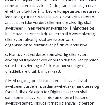
avvik har skjedd) skal sammen med avviksbehandler
finne årsaken til avviket. Dette gjør det mulig å utvikle
effektive tiltak for å forbedre kompetanse, ressurser,
ledelse og rutiner. Ved alle avvik hvor kritikaliteten
anses som ikke vurdert eller mindre alvorlig, skal
avvikseier i linjen være ansvarlig for å håndtere og
lukke avviket. Anses kritikaliteten til å være alvorlig
eller svært alvorlig skal avvikseier være
organisasjonsdirektør eller på tilsvarende nivå.
e. Når avviket vurderes som alvorlig eller svært
alvorlig vil linjeleder ved enheten der avviket oppstod
være tiltakseier, og må sikre at nødvendige og
umiddelbare tiltak blir iverksatt.
f. Med utgangspunkt i årsakene til avviket skal
avvikseier vurdere hvordan avviket skal håndteres og
foreslå tiltak. Seksjon for Digital sikkerhet skal
sammen med avvikseier dokumentere tiltakene i
avvikssystemet, inkludert frist og ansvarlig person