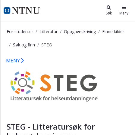
×
i.ntnu.no
Søk
Meny
Akademisk
skriving
For studenter
Litteratur
Oppgaveskriving
Finne kilder
Finne
Søk og finn
STEG
kilder
Søk
Oppgaveskriving - STEG
MENY
og
finn
Avansert
litteratursøk
STEG
Velge
kilder
STEG - Litteratursøk for
Lese
fagtekster