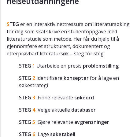
helseutdanningene
Bruke
og
referere
S
TEG
er en interaktiv nettressurs om litteratursøking
til
for deg som skal skrive en studentoppgave med
kilder
litteraturstudie som metode. Her får du hjelp til å
Ordliste
gjennomføre et strukturert, dokumentert og
for
etterprøvbart litteratursøk – steg for steg.
oppgaveskriving
STEG
1
Utarbeide en presis
problemstilling
STEG
2
Identifisere
konsepter
for å lage en
søkestrategi
STEG
3
Finne relevante
søkeord
STEG
4
Velge aktuelle
databaser
STEG
5
Gjøre relevante
avgrensninger
STEG
6
Lage
søketabell