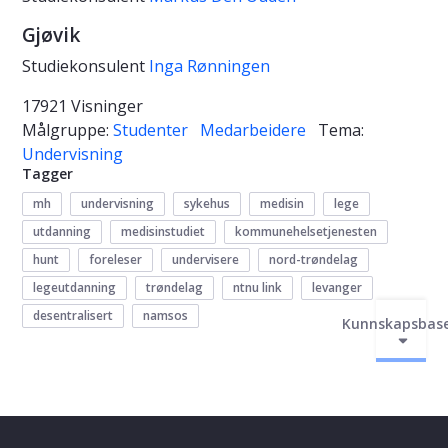
Gjøvik
Studiekonsulent
Inga Rønningen
17921 Visninger
Målgruppe:
Studenter
Medarbeidere
Tema:
Undervisning
Tagger
mh
undervisning
sykehus
medisin
lege
utdanning
medisinstudiet
kommunehelsetjenesten
hunt
foreleser
undervisere
nord-trøndelag
legeutdanning
trøndelag
ntnu link
levanger
desentralisert
namsos
Kunnskapsbas