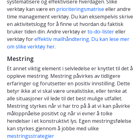
systematisere og effektivisere hverdagen. Slike
verktøy kan være en
prioriteringsmatrise
eller andre
time management verktøy. Du kan eksempelvis skrive
en aktivitetslogg for å finne ut hvordan du faktisk
bruker tiden din. Andre verktøy er
to-do-lister
eller
verktøy for
effektiv mailhåndtering
.
Du kan lese mer
om slike verktøy her
.
Mestring
Et annet viktig element i selvledelse er knyttet til det å
oppleve mestring. Mestring påvirkes av tidligere
erfaringer og forutsetter en positiv innstilling. Dette
betyr ikke at vi skal være urealistiske, eller tenke at
alle situasjoner vil lede til det best mulige utfallet.
Mestring styrkes når vi har tro på å at vi kan påvirke
måloppnåelse positivt og når vi evner å tolke
hendelser i et konstruktivt lys. Egen mestringsfølelse
kan styrkes gjennom å jobbe med ulike
mestringsstrategier