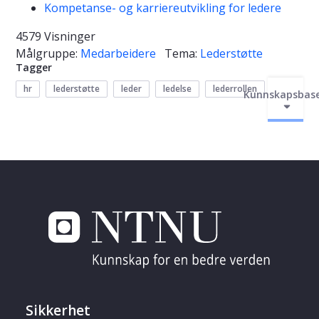
Kompetanse- og karriereutvikling for ledere
4579 Visninger
Målgruppe:
Medarbeidere
Tema:
Lederstøtte
Tagger
hr
lederstøtte
leder
ledelse
lederrollen
Kunnskapsbas
Sikkerhet