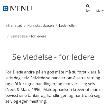
i.ntnu.no
Søk
Meny
Intranettet
Kunnskapsbasen
Lederrollen
Selvledelse - for ledere
Selvledelse - for ledere - Kunnskaps
Selvledelse - for ledere
Lederrollen
For å lede andre på en god måte må du først klare å
lede deg selv. Selvledelse handler om å sette retning
og mål for egne handlinger, og motivere seg selv
(Neck & Manz 1996). Måloppnåelsen krever at man er
bevisst sine tanker og handlinger, og har tro på seg
selv og egen mestring.