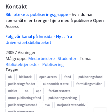
Kontakt
Bibliotekets publiseringsgruppe
- hvis du har
spørsmål eller trenger hjelp med å publisere Open
Access
Følg vår kanal på Innsida - Nytt fra
Universitetsbiblioteket
23057 Visninger
Målgruppe:
Medarbeidere
Studenter
Tema:
Bibliotektjenester
Publisering
Tagger
ub
bibliotek
open access
fond
publiseringsfond
publiseringsfondet
økonomisk støtte
formidlingsmidler
midler
oa
apc
forfatterstøtte
ntnus publiseringsfond
publiseringsordning
publiseringskostnad
nva
nasjonalt vitenarkiv
publiseringsstøtte