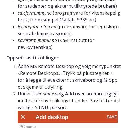
for studenter og eksternt tilknyttede brukere)
calcfarm.ntnu.no
(programvare for vitenskapelig
bruk; for eksempel Matlab, SPSS etc)
legacyfarm.ntnu.no
(programvare for regnskap i
sentraladministrasjonen)
kavlifarm.it.ntnu.no
(Kavliinstitutt for
nevrovitenskap)
Oppsett av tilkoblingen
Åpne MS Remote Desktop og velg menypunktet
«Remote Desktops». Trykk på plusstegnet: +,
for å legge til et eksternt skrivebord,og få opp
et skjema til utfylling.
Under
User name
velg
Add user account
og fyll
inn brukernavn slik anvist under. Passord er ditt
vanlige NTNU-passord.