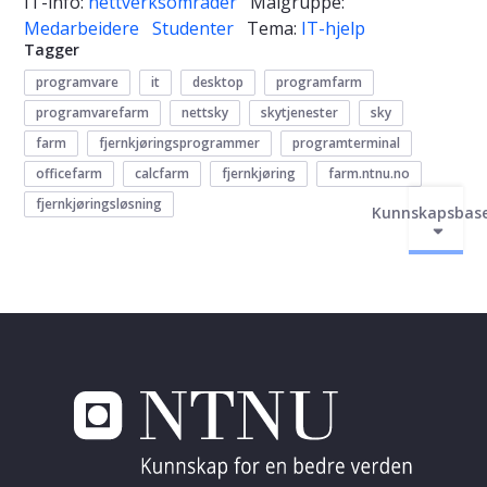
IT-info:
nettverksområder
Målgruppe:
Medarbeidere
Studenter
Tema:
IT-hjelp
Tagger
programvare
it
desktop
programfarm
programvarefarm
nettsky
skytjenester
sky
farm
fjernkjøringsprogrammer
programterminal
officefarm
calcfarm
fjernkjøring
farm.ntnu.no
fjernkjøringsløsning
Kunnskapsbas