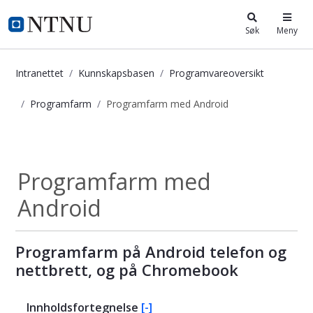
i.ntnu.no
Søk
Meny
Intranettet
Kunnskapsbasen
Programvareoversikt
Programfarm
Programfarm med Android
Programfarm med Android - Kunns
Programfarm
Programfarm med
Android
Programfarm på Android telefon og
nettbrett, og på Chromebook
Innholdsfortegnelse
[-]