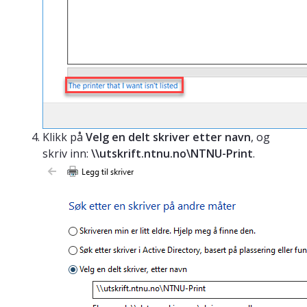
Klikk på
Velg en delt skriver etter navn
, og
skriv inn:
\\utskrift.ntnu.no\NTNU-Print
.